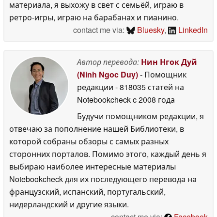
материала, я выхожу в свет с семьёй, играю в
ретро-игры, играю на барабанах и пианино.
contact me via:
Bluesky
,
LinkedIn
Автор перевода:
Нин Нгок Дуй
(Ninh Ngoc Duy)
- Помощник
редакции
- 818035 статей на
Notebookcheck
c 2008 года
Будучи помощником редакции, я
отвечаю за пополнение нашей Библиотеки, в
которой собраны обзоры с самых разных
сторонних порталов. Помимо этого, каждый день я
выбираю наиболее интересные материалы
Notebookcheck для их последующего перевода на
французский, испанский, португальский,
нидерландский и другие языки.
contact me via:
Facebook