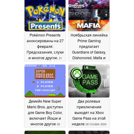
процесс в
13 March 2025
песочнице
11 April 2025
Pokémon Presents
Ноябрьская линейка
анонсированы на 27
Prime Gaming
февраля:
предлагает
Предсказания, слухи
Guardians of Galaxy,
и многое другое.
Dishonored, Mafia и
21
другие игры, которые
February 2025
останутся с Вами
навсегда
03 November
2024
Демейк New Super
Два ролевых
Mario Bros. доступен
приключения
для Game Boy Color,
выходят на Xbox
включает Йоши и
Game Pass на этой
многое другое
неделе
29
29 October 2024
October 2024