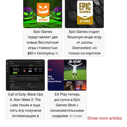
Epic Games
Epic Games отдает
представляет две
бешеную инди-игру
новые бесплатные
от школы
игры стоимостью
Overcooked, но
$80 к Хэллоуину
только на короткое
25
время
October 2024
24 October 2024
Call of Duty: Black Ops
EA Play теперь
6, Alan Wake 2: The
доступна в Epic
Lake House и еще
Games Store с
пять игр получили
ознакомительными
оптимизацию в
скидками
18 October
Show more articles
последнем пакете
2024
драйверов Nvidia