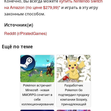
Конечно, Вы всегда можете
купить Nintendo Switch
на Amazon (по цене $279,99)
и играть в эту игру
законным способом.
Источник(и)
Reddit (r/PiratedGames)
Ещё по теме
Pokémon встречает
Разработчик
Minecraft - новая
Pokemon Go
MMORPG сочетает в
подтвердил продажу
себе
компании Scopely,
коллекционирование
принадлежащей
существ и игровой
Саудовской Аравии