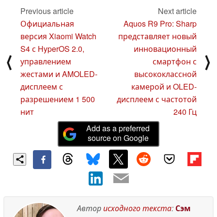
GeForce Game Ready
Previous article
Next article
Driver
23 October 2024
Официальная
Aquos R9 Pro: Sharp
версия Xiaomi Watch
представляет новый
S4 с HyperOS 2.0,
инновационный
⟨
⟩
управлением
смартфон с
жестами и AMOLED-
высококлассной
дисплеем с
камерой и OLED-
разрешением 1 500
дисплеем с частотой
нит
240 Гц
Add as a preferred
source on Google
Автор
исходного текста
:
Сэм