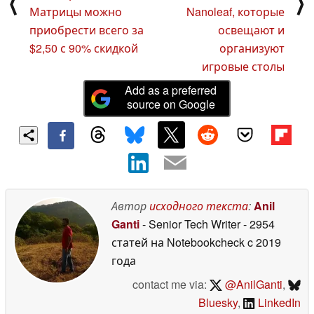
⟨
⟩
Матрицы можно
Nanoleaf, которые
приобрести всего за
освещают и
$2,50 с 90% скидкой
организуют
игровые столы
Add as a preferred
source on Google
Автор
исходного текста
:
Anil
Ganti
- Senior Tech Writer
- 2954
статей на Notebookcheck
c 2019
года
contact me via:
@AnilGanti
,
Bluesky
,
LinkedIn