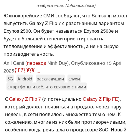
изображения: Notebookcheck)
Южнокорейские СМИ сообщают, что Samsung может
выпустить Galaxy Z Flip 7 с разогнанным вариантом
Exynos 2500. Он будет называться Exynos 2500e и
будет в большей степени ориентирован на
тепловыделение и эффективность, а не на сырую
производительность.
Anil Ganti (
перевод
Ninh Duy),
Опубликовано
15 April
2025
🇺🇸
🇫🇷
...
5G
Android
раскладушки
слухи
смартфоны и всё, что связано с ними
С
Galaxy Z Flip 7
(и потенциально
Galaxy Z Flip FE
),
который должен появиться в продаже через пару
недель, в сети появилось множество тем о нем. К
сожалению, многие из них были противоречивыми,
особенно когда речь шла о процессоре SoC. Новый