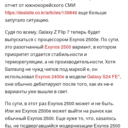
отчет от южнокорейского СМИ
https://dealsite.co.kr/articles/139846
еще больше
запутало ситуацию.
Судя по всему, Galaxy Z Flip 7 теперь будет
выпускаться с процессором Exynos 2500e. По сути,
это разогнанный
Exynos 2500
вариант, в котором
приоритет отдается стабильности и
терморегуляции, а не производительности. Хотя
Samsung не чужд чипов под маркой e, он
использовал
Exynos 2400e
в модели
Galaxy S24 FE
,
они обычно дебютируют после того, как их не-е
варианты уже вышли в свет.
По сути, в этот раз Exynos 2500 может и не быть.
Или же Exynos 2500e может выйти на рынок как
обычный Exynos 2500. Еще хуже то, что, казалось
бы, не подвергавшийся модернизации Exynos 2500