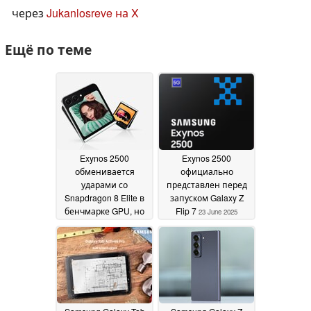
через
Jukanlosreve на X
Ещё по теме
Exynos 2500
Exynos 2500
обменивается
официально
ударами со
представлен перед
Snapdragon 8 Elite в
запуском Galaxy Z
бенчмарке GPU, но
Flip 7
23 June 2025
отстает в
производительности
CPU
07 July 2025