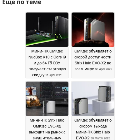
Ещё по теме
Мини-ПК GMKtec
GMKtec объявляет о
NucBox K10 с Core i9
скорой доступности
и до 64 Гб ОЗУ
Strix Halo EVO-X2 во
получает стартовую
всем мире
08 April 2025
скидку
11 April 2025
Мини-ПК Strix Halo
GMKtec объявляет о
GMKtec EVO-X2
скором выходе
выходит на рынок с
мини-ПК Strix Halo
внушительным
EVO-X2
30 March 2025