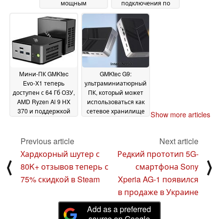
мощным
подключения по
графическим
USB4
09 February 2025
процессором Radeon
8060S
02 March 2025
Мини-ПК GMKtec
GMKtec G9:
Evo-X1 теперь
ультраминиатюрный
доступен с 64 Гб ОЗУ,
ПК, который может
AMD Ryzen Al 9 HX
использоваться как
370 и поддержкой
сетевое хранилище
Show more articles
eGPU
18 January 2025
16 January 2025
Previous article
Next article
Хардкорный шутер с
Редкий прототип 5G-
⟨
⟩
80K+ отзывов теперь с
смартфона Sony
75% скидкой в Steam
Xperia AG-1 появился
в продаже в Украине
Add as a preferred
source on Google