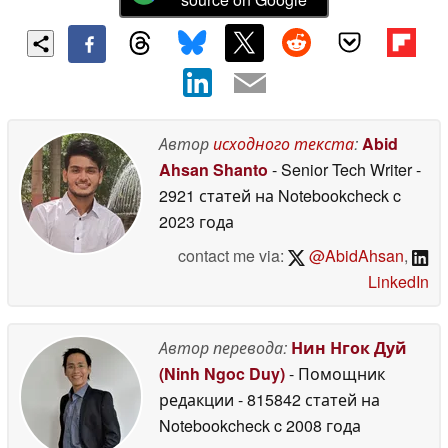
Автор
исходного текста
:
Abid
Ahsan Shanto
- Senior Tech Writer
-
2921 статей на Notebookcheck
c
2023 года
contact me via:
@AbidAhsan
,
LinkedIn
Автор перевода:
Нин Нгок Дуй
(Ninh Ngoc Duy)
- Помощник
редакции
- 815842 статей на
Notebookcheck
c 2008 года