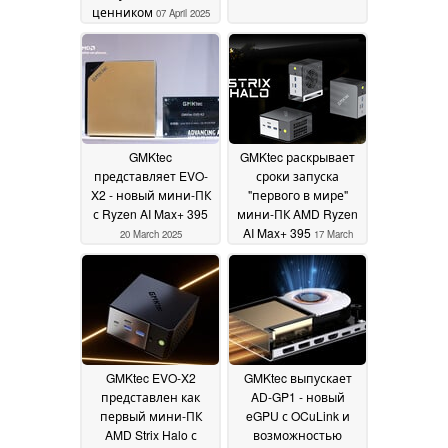
ценником
07 April 2025
GMKtec
GMKtec раскрывает
представляет EVO-
сроки запуска
X2 - новый мини-ПК
"первого в мире"
с Ryzen AI Max+ 395
мини-ПК AMD Ryzen
AI Max+ 395
20 March 2025
17 March
2025
GMKtec EVO-X2
GMKtec выпускает
представлен как
AD-GP1 - новый
первый мини-ПК
eGPU с OCuLink и
AMD Strix Halo с
возможностью