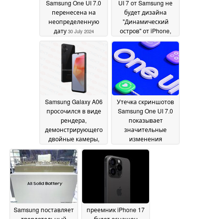
Samsung One UI 7.0
UI 7 от Samsung не
перенесена на
будет дизайна
неопределенную
"Динамический
дату
остров" от iPhone,
30 July 2024
утверждает
источник
28 July 2024
Samsung Galaxy A06
Утечка скриншотов
просочился в виде
Samsung One UI 7.0
рендера,
показывает
демонстрирующего
значительные
двойные камеры,
изменения
каплевидный вырез
пользовательского
и сканер отпечатков
интерфейса в
пальцев,
преддверии бета-
расположенный
версии, которая, по
сбоку
слухам, выйдет 29
27 July 2024
июля
27 July 2024
Samsung поставляет
преемник iPhone 17
твердотельный
будет оснащен