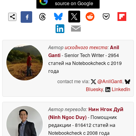
source on Google
Автор
исходного текста
:
Anil
Ganti
- Senior Tech Writer
- 2954
статей на Notebookcheck
c 2019
года
contact me via:
@AnilGanti
,
Bluesky
,
LinkedIn
Автор перевода:
Нин Нгок Дуй
(Ninh Ngoc Duy)
- Помощник
редакции
- 816412 статей на
Notebookcheck
c 2008 года