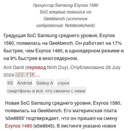
Процессор Samsung Exynos 1580
SoC впервые появился на
Geekbench (источник
изображения: Notebookcheck)
Грядущая SoC Samsung среднего уровня, Exynos
1580, появилась на Geekbench. Он работает на 17%
быстрее, чем Exynos 1480, в одноядерном режиме и
на 9% быстрее в многоядерном.
Anil Ganti (
перевод
Ninh Duy),
Опубликовано
26 July
2024
🇺🇸
🇫🇷
...
5G
Android
Galaxy A
слухи
смартфоны и всё, что связано с ними
Новая SoC Samsung среднего уровня, Exynos 1580,
появилась на Geekbench. Его материнская плата
's5e8855' подтверждает, что он пришел на смену
Exynos 1480
(s5e8845). В листинге указано новое