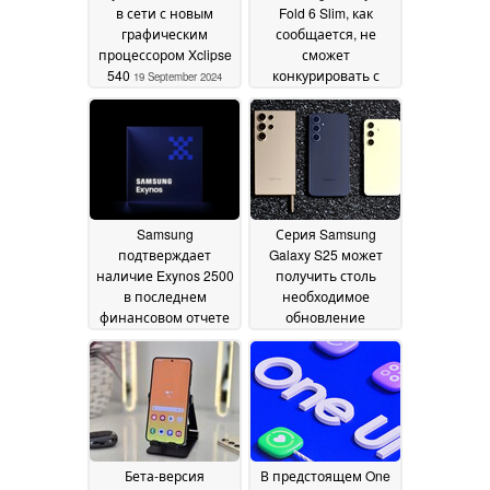
в сети с новым
Fold 6 Slim, как
графическим
сообщается, не
процессором Xclipse
сможет
540
конкурировать с
19 September 2024
тонкими китайскими
складными
телефонами
31 July
2024
Samsung
Серия Samsung
подтверждает
Galaxy S25 может
наличие Exynos 2500
получить столь
в последнем
необходимое
финансовом отчете
обновление
оперативной
31 July 2024
памяти
30 July 2024
Бета-версия
В предстоящем One