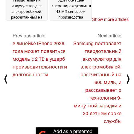
аккумулятор для
сверхширокоугольным
электромобилей,
48 МП сенсором
рассчитанный на
производства
Show more articles
600 миль, и
Samsung, сообщает
рассказывает о
аналитик с
технологии 9-
положительным
Previous article
Next article
минутной зарядки и
послужным списком
в линейке iPhone 2026
Samsung поставляет
20-летнем сроке
25 July 2024
года может появиться
твердотельный
службы
26 July 2024
модель с 2 ТБ в ущерб
аккумулятор для
производительности и
электромобилей,
долговечности
рассчитанный на
⟨
⟩
600 миль, и
рассказывает о
технологии 9-
минутной зарядки и
20-летнем сроке
службы
Add as a preferred