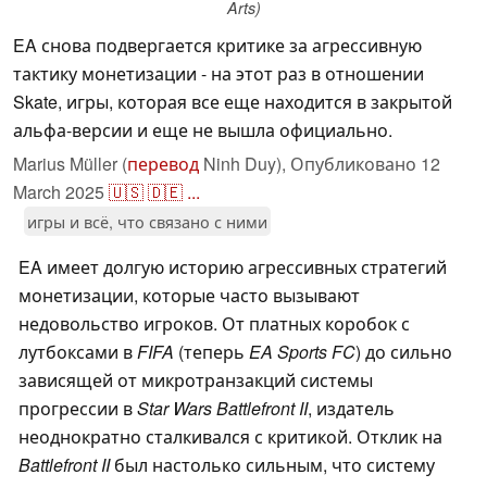
Arts)
EA снова подвергается критике за агрессивную
тактику монетизации - на этот раз в отношении
Skate, игры, которая все еще находится в закрытой
альфа-версии и еще не вышла официально.
Marius Müller (
перевод
Ninh Duy),
Опубликовано
12
March 2025
🇺🇸
🇩🇪
...
игры и всё, что связано с ними
EA имеет долгую историю агрессивных стратегий
монетизации, которые часто вызывают
недовольство игроков. От платных коробок с
лутбоксами в
FIFA
(теперь
EA Sports FC
) до сильно
зависящей от микротранзакций системы
прогрессии в
Star Wars Battlefront II
, издатель
неоднократно сталкивался с критикой. Отклик на
Battlefront II
был настолько сильным, что систему