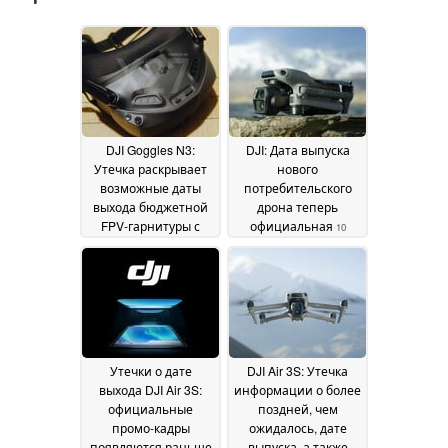
DJI Goggles N3:
DJI: Дата выпуска
Утечка раскрывает
нового
возможные даты
потребительского
выхода бюджетной
дрона теперь
FPV-гарнитуры с
официальная
10
поддержкой дронов
October 2024
Avata 2 и Neo с
первого дня продаж
19 October 2024
Утечки о дате
DJI Air 3S: Утечка
выхода DJI Air 3S:
информации о более
официальные
поздней, чем
промо-кадры
ожидалось, дате
появляются раньше
выпуска, а также