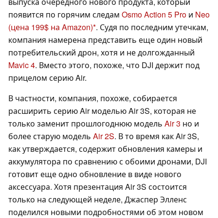
выпуска очередного нового продукта, который
появится по горячим следам
Osmo Action 5 Pro
и
Neo
(цена 199$ на Amazon)
. Судя по последним утечкам,
компания намерена представить еще один новый
потребительский дрон, хотя и не долгожданный
Mavic 4
. Вместо этого, похоже, что DJI держит под
прицелом серию Air.
В частности, компания, похоже, собирается
расширить серию Air моделью Air 3S, которая не
только заменит прошлогоднюю модель
Air 3
но и
более старую модель
Air 2S
. В то время как Air 3S,
как утверждается, содержит обновления камеры и
аккумулятора по сравнению с обоими дронами, DJI
готовит еще одно обновление в виде нового
аксессуара. Хотя презентация Air 3S состоится
только на следующей неделе, Джаспер Элленс
поделился новыми подробностями об этом новом