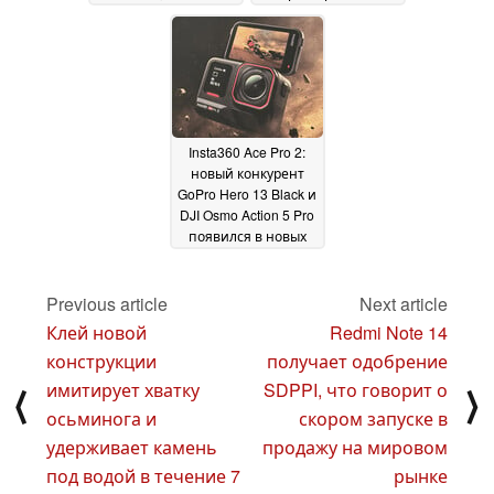
представленный
Insta360 Ace Pro 2:
дрон, а также новая
Соперник экшн-
дата запуска и
камер GoPro и DJI
снижение цены
будет оснащен 50-
05
мегапиксельным
October 2024
сенсором, 5-нм
чипом
Insta360 Ace Pro 2:
искусственного
новый конкурент
интеллекта и 2-
GoPro Hero 13 Black и
кратным цифровым
DJI Osmo Action 5 Pro
зумом
26 September 2024
появился в новых
утечках,
демонстрирующих
обновление
Previous article
Next article
аккумулятора и
Клей новой
Redmi Note 14
камеры
23 September
конструкции
получает одобрение
2024
имитирует хватку
SDPPI, что говорит о
⟨
⟩
осьминога и
скором запуске в
удерживает камень
продажу на мировом
под водой в течение 7
рынке