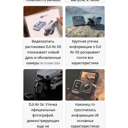
срока
полный список
09 October 2024
технических
характеристик и
новый аксессуар RC
Track
08 October 2024
Видеозапись
Крупная утечка
распаковки DJI Air 3S
информации о DJI
показывает новый
Air 3S раскрывает
дрон и обновленные
почти все
камеры
характеристики
08 October 2024
предстоящего дрона
с двумя камерами и
расширенными
режимами полета
07
October 2024
DJI Air 3s: Утечка
Наконец-то
официальных
просочилась
фотографий,
информация об
демонстрирующих
основных
еще не
характеристиках