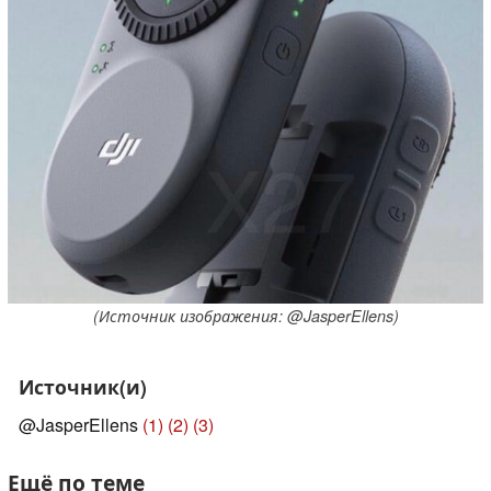
(Источник изображения: @JasperEllens)
Источник(и)
@JasperEllens
(1)
(2)
(3)
Ещё по теме