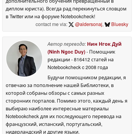
дополнительного обучения превращённый в
диплом юриста). Всегда рад перекинуться словцом
в Twitter или на форуме Notebookcheck!
contact me via:
@aldersonaj
,
Bluesky
Автор перевода:
Нин Нгок Дуй
(Ninh Ngoc Duy)
- Помощник
редакции
- 816412 статей на
Notebookcheck
c 2008 года
Будучи помощником редакции, я
отвечаю за пополнение нашей Библиотеки, в
которой собраны обзоры с самых разных
сторонних порталов. Помимо этого, каждый день я
выбираю наиболее интересные материалы
Notebookcheck для их последующего перевода на
французский, испанский, португальский,
нидерландский и другие языки.