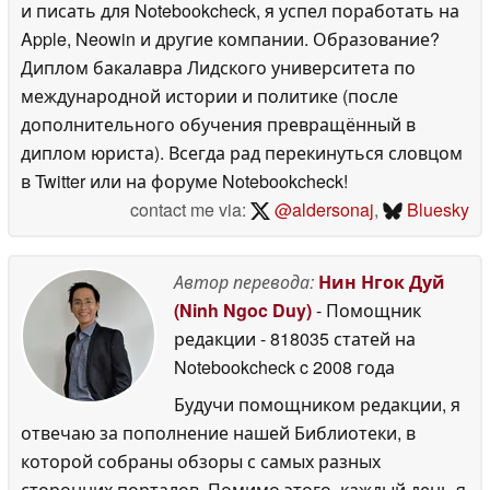
и писать для Notebookcheck, я успел поработать на
Apple, Neowin и другие компании. Образование?
Диплом бакалавра Лидского университета по
международной истории и политике (после
дополнительного обучения превращённый в
диплом юриста). Всегда рад перекинуться словцом
в Twitter или на форуме Notebookcheck!
contact me via:
@aldersonaj
,
Bluesky
Автор перевода:
Нин Нгок Дуй
(Ninh Ngoc Duy)
- Помощник
редакции
- 818035 статей на
Notebookcheck
c 2008 года
Будучи помощником редакции, я
отвечаю за пополнение нашей Библиотеки, в
которой собраны обзоры с самых разных
сторонних порталов. Помимо этого, каждый день я