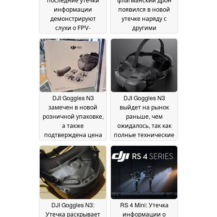
информации
появился в новой
демонстрируют
утечке наряду с
слухи о FPV-
другими
гарнитуре для
невыпущенными
дронов за 269 евро
продуктами DJI
06
05
November 2024
November 2024
DJI Goggles N3
DJI Goggles N3
замечен в новой
выйдет на рынок
розничной упаковке,
раньше, чем
а также
ожидалось, так как
подтверждена цена
полные технические
запуска
характеристики
31 October 2024
также просочились
до дня релиза, о
котором ходили
слухи
27 October 2024
DJI Goggles N3:
RS 4 Mini: Утечка
Утечка раскрывает
информации о