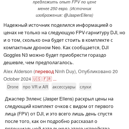
предложить опыт FPV по цене
менее 250 евро. (Источник
изображения: @JasperEllens)
Надежный источник поделился информацией о
ценах не только на следующую FPV-гарнитуру DJI, но
и о том, сколько она будет стоить в комплекте с
компактным дроном Neo. Как сообщается, DJI
Goggles N3 можно будет приобрести гораздо
дешевле, чем предполагалось.
Alex Alderson (
перевод
Ninh Duy),
Опубликовано
20
October 2024
🇺🇸
🇫🇷
...
Drone
про VR и AR
аксессуары
слухи
Джаспер Элленс (Jasper Ellens) раскрыл цены на
следующий комплект очков с видом от первого
лица (FPV) от DJI, и это всего лишь день спустя
после того, как он подробно рассказал о
потенциальной дате выхода этого устройства.