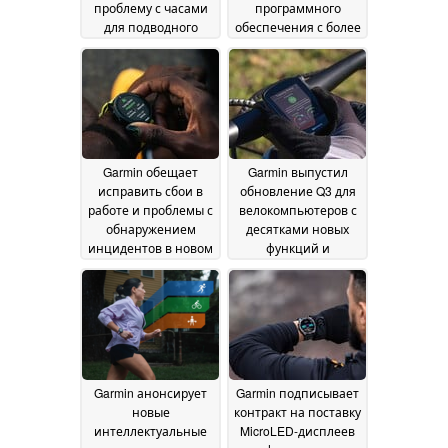
проблему с часами
программного
для подводного
обеспечения с более
плавания
чем полудюжиной
25 September
изменений
2024
24
September 2024
Garmin обещает
Garmin выпустил
исправить сбои в
обновление Q3 для
работе и проблемы с
велокомпьютеров с
обнаружением
десятками новых
инцидентов в новом
функций и
обновлении для
улучшений
20
смарт-часов
September 2024
среднего класса
23
September 2024
Garmin анонсирует
Garmin подписывает
новые
контракт на поставку
интеллектуальные
MicroLED-дисплеев