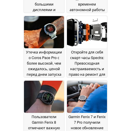
большими
временем
дисплеями и
автономной работы
функциями
и ультраярким
телефонии
AMOLED-дисплеем
13 November
уже в продаже
2024
01
November 2024
Утечка информации
Откройте для себя
о Coros Pace Pro с
смарт-часы Spectra:
более высокой, чем
Превосходная
ожидалось, ценой
настраиваемость и
перед днем запуска
право на ремонт для
энтузиастов
30 October 2024
аппаратного
обеспечения
16
October 2024
Пользователи
Garmin Fenix 7 и Fenix
Garmin Fenix 8
7 Pro получили
отмечают важную
новое обновление