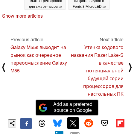
планы тренировок
на фоне слухов о
для смарт-часов
Fenix 8 MicroLED
20
20
September 2024
September 2024
Show more articles
Previous article
Next article
Galaxy M55s выходит на
Утечка кодового
рынок как очередное
названия Razer Lake-S
переосмысление Galaxy
в качестве
⟨
⟩
M55
потенциальной
будущей серии
процессоров для
настольных ПК
Add as a preferred
source on Google