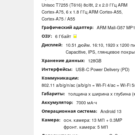
Unisoc T7255 (T616) 8c/8t, 2 x 2.0 ГГц ARM
Cortex-A75, 6 x 1.8 ГГц ARM Cortex-A55,
Cortex-A75 / A55
Графический адаптер
ARM Mali-G57 MP
ОЗУ
6 Гбайт
Дисплей
10.51 дюйм. 16:10, 1920 x 1200 п
Capacitive, IPS, глянцевое покры
Хранение данных
128GB
Интерфейсы
USB-C Power Delivery (PD)
Коммуникации
802.11 a/b/g/n/ac (a/b/g/n = Wi-Fi 4/ac = Wi-Fi 5/
Габариты
толщина х ширина х глубина (мм
Аккумулятор
7000 мА⋅ч
Операционная система
Android 13
Камера
осн. камера: 13 МП + 0.3MP
фронт. камера: 5 МП