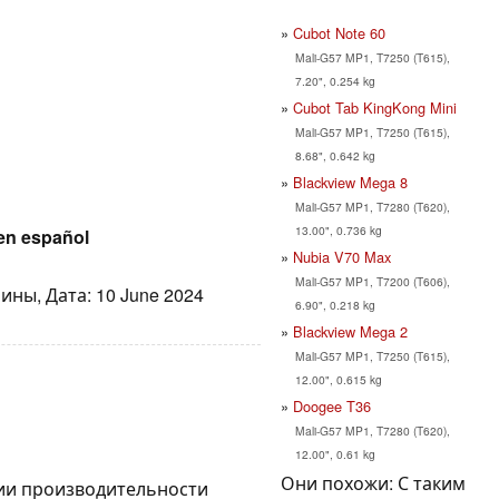
Cubot Note 60
Mali-G57 MP1, T7250 (T615),
7.20", 0.254 kg
Cubot Tab KingKong Mini
Mali-G57 MP1, T7250 (T615),
8.68", 0.642 kg
Blackview Mega 8
Mali-G57 MP1, T7280 (T620),
13.00", 0.736 kg
 en español
Nubia V70 Max
Mali-G57 MP1, T7200 (T606),
ины, Дата: 10 June 2024
6.90", 0.218 kg
Blackview Mega 2
Mali-G57 MP1, T7250 (T615),
12.00", 0.615 kg
Doogee T36
Mali-G57 MP1, T7280 (T620),
12.00", 0.61 kg
Они похожи: С таким
ии производительности