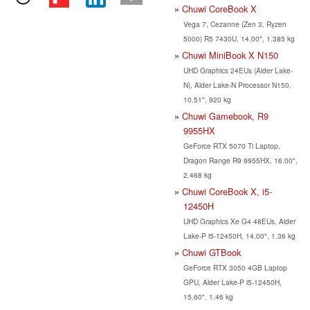
Chuwi CoreBook X
Vega 7, Cezanne (Zen 3, Ryzen
5000) R5 7430U, 14.00", 1.385 kg
Chuwi MiniBook X N150
UHD Graphics 24EUs (Alder Lake-
N), Alder Lake-N Processor N150,
10.51", 920 kg
Chuwi Gamebook, R9
9955HX
GeForce RTX 5070 Ti Laptop,
Dragon Range R9 9955HX, 16.00",
2.468 kg
Chuwi CoreBook X, i5-
12450H
UHD Graphics Xe G4 48EUs, Alder
Lake-P i5-12450H, 14.00", 1.36 kg
Chuwi GTBook
GeForce RTX 3050 4GB Laptop
GPU, Alder Lake-P i5-12450H,
15.60", 1.46 kg