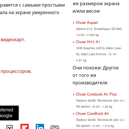
же размером экрана
справятся с самыми простыми
и/или весом
ала на экране умеренного
Chuwi Aupad
Adreno 610, Snapdragon SD 685,
10.95", 0.493 kg
 видеокарт
.
Chuwi Hi10 X1
UHD Graphics 24EUs (Alder Lake-
N), Alder Lake-N N100, 10.10",
0.61 kg
Они похожи: Другое
 процессоров
.
от того же
производителя
Chuwi Corebook Air Plus
Radeon 660M, Rembrandt (Zen 3+)
R5 6600H, 16.00", 1.35 kg
eferred
Chuwi CoreBook Air
Google
Radeon 660M, Rembrandt (Zen 3+)
R5 6600H, 14.00", 1.016 kg