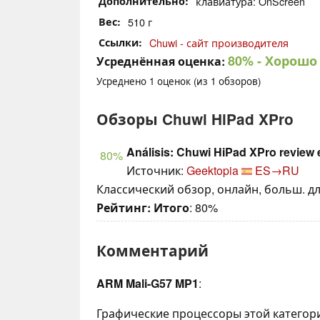
Дополнительно
клавиатура: OnScreen
Вес
510 г
Ссылки
Chuwi - сайт производителя
80%
- Хорошо
Усреднённая оценка:
Усреднено
1
оценок (из
1
обзоров)
Обзоры Chuwi HiPad XPro
Análisis: Chuwi HiPad XPro review
80%
Источник:
Geektopia
ES→RU
Классический обзор, онлайн, больш. дл
Рейтинг:
Итого
: 80%
Комментарий
ARM Mali-G57 MP1
:
Графические процессоры этой категор