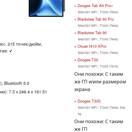
Doogee Tab A9 Pro+
Mali-G57 MP1, T7200 (T606)
Blackview Tab 60 Pro
Mali-G57 MP1, T7200 (T606)
1
Blackview Tab 90
Mali-G57 MP1, T7200 (T606)
икс. 215 точек/дюйм,
Chuwi Hi10 XPro
тие: ✔
Mali-G57 MP1, T7200 (T606)
Doogee T20
Mali-G57 MP1, T7255 (T616)
Они похожи: С таким
же ГП и/или размером
), Bluetooth 5.0
экрана
): 7.3 x 246.4 x 161.51
Doogee T30S
Mali-G57 MP1, T7200 (T606), 506
kg
Они похожи: С таким
же ГП