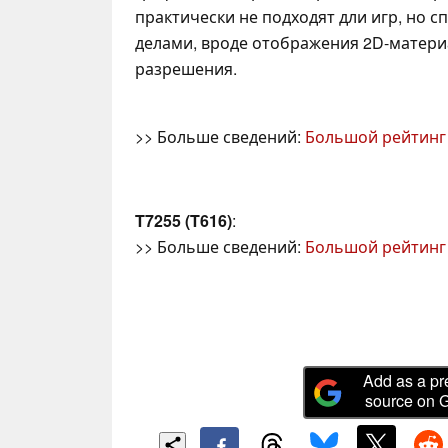
практически не подходят дли игр, но 
делами, вроде отображения 2D-матери
разрешения.
>> Больше сведений:
Большой рейтинг
T7255 (T616)
:
>> Больше сведений:
Большой рейтинг
Add as a pr
source on 