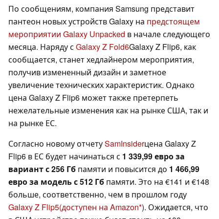
По сообщениям, компания Samsung представит
пантеон новых устройств Galaxy на
предстоящем
мероприятии Galaxy Unpacked
в начале следующего
месяца. Наряду с
Galaxy Z Fold6
Galaxy Z Flip6, как
сообщается, станет хедлайнером мероприятия,
получив измененный дизайн и заметное
увеличение технических характеристик. Однако
цена Galaxy Z Flip6 может также претерпеть
нежелательные изменения как на рынке США, так и
на рынке ЕС.
Согласно новому отчету
SamInsider
цена Galaxy Z
Flip6 в ЕС будет начинаться с
1 339,99 евро за
вариант с 256 Гб
памяти и повысится до
1 466,99
евро за модель с 512 Гб
памяти. Это на €141 и €148
больше, соответственно, чем в прошлом году
Galaxy Z Flip5
(доступен на Amazon
). Ожидается, что