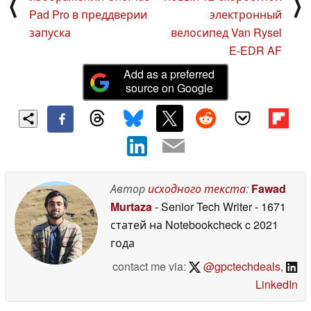
⟨
⟩
Pad Pro в преддверии
электронный
запуска
велосипед Van Rysel
E-EDR AF
Add as a preferred
source on Google
Автор
исходного текста
:
Fawad
Murtaza
- Senior Tech Writer
- 1671
статей на Notebookcheck
c 2021
года
contact me via:
@gpctechdeals
,
LinkedIn