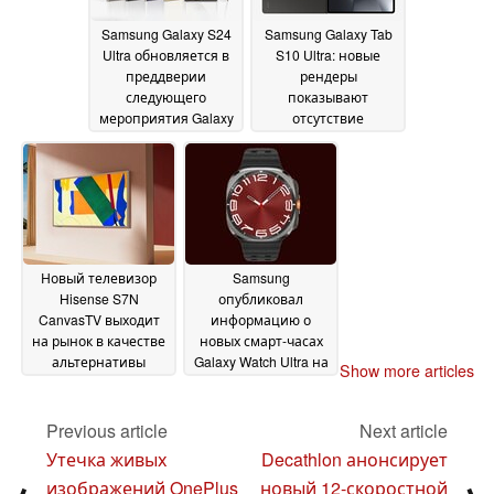
Samsung Galaxy S24
Samsung Galaxy Tab
Ultra обновляется в
S10 Ultra: новые
преддверии
рендеры
следующего
показывают
мероприятия Galaxy
отсутствие
Unpacked
существенных
24 June 2024
изменений в
дизайне
23 June 2024
Новый телевизор
Samsung
Hisense S7N
опубликовал
CanvasTV выходит
информацию о
на рынок в качестве
новых смарт-часах
альтернативы
Galaxy Watch Ultra на
Show more articles
Samsung The Frame
официальном сайте
22
поддержки
June 2024
22 June 2024
Previous article
Next article
Утечка живых
Decathlon анонсирует
изображений OnePlus
новый 12-скоростной