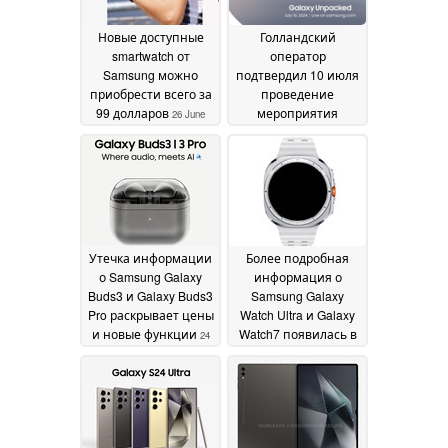
Новые доступные
Голландский
smartwatch от
оператор
Samsung можно
подтвердил 10 июля
приобрести всего за
проведение
99 долларов
мероприятия
26 June
Samsung Galaxy
2024
Unpacked 2024
25 June
2024
Утечка информации
Более подробная
о Samsung Galaxy
информация о
Buds3 и Galaxy Buds3
Samsung Galaxy
Pro раскрывает цены
Watch Ultra и Galaxy
и новые функции
Watch7 появилась в
24
новых предрелизных
June 2024
утечках
24 June 2024