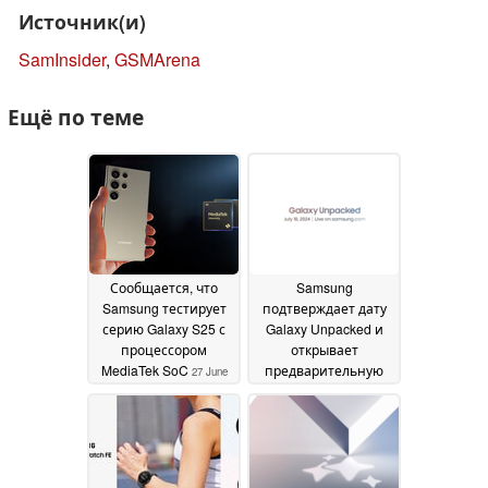
Источник(и)
SamInsider
,
GSMArena
Ещё по теме
Сообщается, что
Samsung
Samsung тестирует
подтверждает дату
серию Galaxy S25 с
Galaxy Unpacked и
процессором
открывает
MediaTek SoC
предварительную
27 June
регистрацию для
2024
участия в
розыгрыше $5,000
26
June 2024