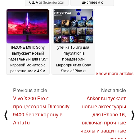
США
дисплеем с
28 September 2024
разрешением 1 200
нит и камерой Sony
LYT-600
26 September
2024
INZONE M9 II: Sony
утечка 15 игр для
выпускает новый
PlayStation в
"идеальный для PS5"
преддверии
игровой монитор с
мероприятия Sony
разрешением 4K и
State of Play
25
Show more articles
пиковой яркостью
September 2024
750 нит
25 September
Previous article
Next article
2024
Vivo X200 Pro с
Anker выпускает
процессором Dimensity
новые аксессуары
⟨
⟩
9400 берет корону в
для iPhone 16,
AnTuTu
включая прочные
чехлы и защитные
экраны