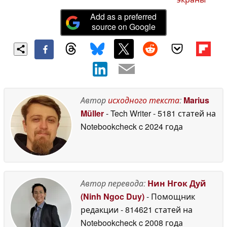
Add as a preferred
source on Google
Автор
исходного текста
:
Marius
Müller
- Tech Writer
- 5181 статей на
Notebookcheck
c 2024 года
Автор перевода:
Нин Нгок Дуй
(Ninh Ngoc Duy)
- Помощник
редакции
- 814621 статей на
Notebookcheck
c 2008 года