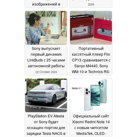
изображений в
2024
форматах RAW и YUV
для систем
вспомогательного и
автономного
вождения
05 October
2024
Sony выпускает
Портативный
первый динамик
кассетный плеер Fiio
LinkBuds с 25 часами
CP13 сравнивается с
автономной работы
Sanyo M4440, Sony
WM-10 и Technics RS-
02 October 2024
M24
30 September 2024
PlayStation EV Afeela
Официальный сайт
от Sony будет
Xiaomi Redmi Note 14
оснащен портом для
с новым чипсетом
зарядки Tesla NACS в
MediaTek, OLED-