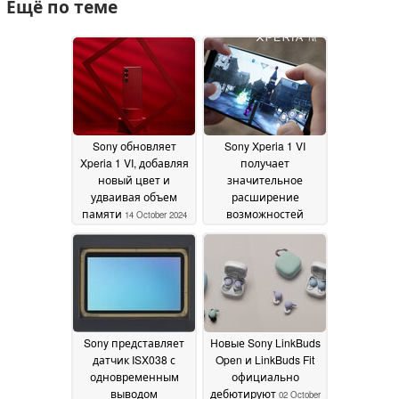
Ещё по теме
Sony обновляет
Sony Xperia 1 VI
Xperia 1 VI, добавляя
получает
новый цвет и
значительное
удваивая объем
расширение
памяти
возможностей
14 October 2024
подключения
благодаря новому
обновлению
14 October
2024
Sony представляет
Новые Sony LinkBuds
датчик ISX038 с
Open и LinkBuds Fit
одновременным
официально
выводом
дебютируют
02 October