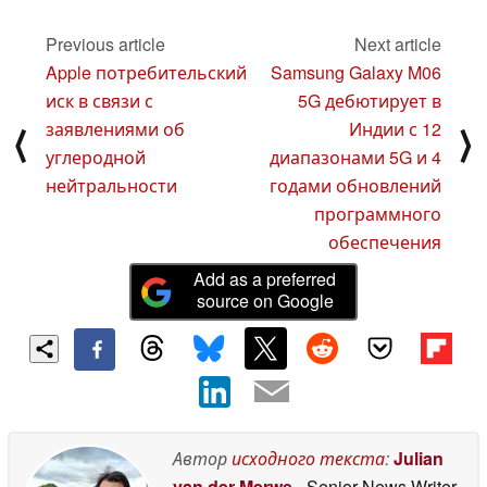
для компактной
сенсор Micro Four
гибридной камеры
Thirds
Previous article
Next article
18
05 February 2025
February 2025
Apple потребительский
Samsung Galaxy M06
иск в связи с
5G дебютирует в
заявлениями об
Индии с 12
⟨
⟩
углеродной
диапазонами 5G и 4
нейтральности
годами обновлений
программного
обеспечения
Add as a preferred
source on Google
Автор
исходного текста
:
Julian
van der Merwe
- Senior News Writer
-