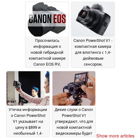
выпущены в
с 2 новыми
ближайшее время,
компактными
но видео по-
камерами EOS для
прежнему не
видеосъемки
14 March
является
2025
приоритетом для
Ricoh
18 March 2025
Просочилась
Canon PowerShot V1 -
информация о
компактная камера
новой гибридной
для влоггинга с 1,4-
компактной камере
дюймовым
Canon EOS RV,
сенсором,
ориентированной
вентилятором
на видеосъемку, с
охлаждения для
сенсором APS-C и
расширенного видео
сменными
4K 60fps
21 February 2025
объективами
08 March
2025
Утечка информации
Дикие слухи о Canon
о Canon PowerShot
PowerShot V1
V1 указывает на
утверждают, что для
цену в $899 и
новой компактной
необычный 1,4-
видеокамеры будет
Show more articles
дюймовый сенсор
использоваться