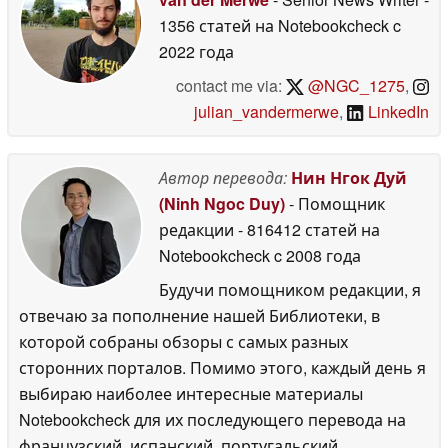
1356 статей на Notebookcheck
c
2022 года
contact me via:
@NGC_1275
,
julian_vandermerwe
,
LinkedIn
Автор перевода:
Нин Нгок Дуй
(Ninh Ngoc Duy)
- Помощник
редакции
- 816412 статей на
Notebookcheck
c 2008 года
Будучи помощником редакции, я
отвечаю за пополнение нашей Библиотеки, в
которой собраны обзоры с самых разных
сторонних порталов. Помимо этого, каждый день я
выбираю наиболее интересные материалы
Notebookcheck для их последующего перевода на
французский, испанский, португальский,