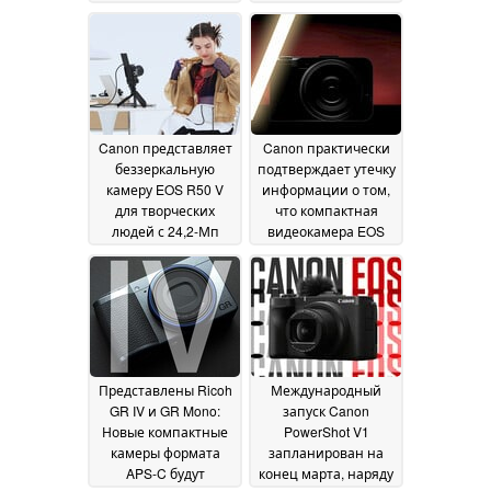
новую
появится к концу
ограниченную
2025 года
08 July 2025
серию
06 February 2026
Canon представляет
Canon практически
беззеркальную
подтверждает утечку
камеру EOS R50 V
информации о том,
для творческих
что компактная
людей с 24,2-Мп
видеокамера EOS
сенсором 4K HDR,
будет выпущена
функцией
вместе с компактной
трансляции
камерой PowerShot
телепередач и двумя
V1
20 March 2025
креплениями для
штатива
16 May 2025
Представлены Ricoh
Международный
GR IV и GR Mono:
запуск Canon
Новые компактные
PowerShot V1
камеры формата
запланирован на
APS-C будут
конец марта, наряду