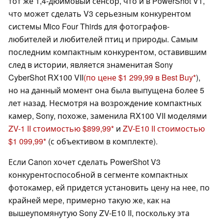
тот же 1,4-дюймовый сенсор, что и в PowerShot V1,
что может сделать V3 серьезным конкурентом
системы Mico Four Thirds для фотографов-
любителей и любителей птиц и природы. Самым
последним компактным конкурентом, оставившим
след в истории, является знаменитая Sony
CyberShot RX100 VII
(по цене $1 299,99 в Best Buy
),
но на данный момент она была выпущена более 5
лет назад. Несмотря на возрождение компактных
камер, Sony, похоже, заменила RX100 VII моделями
ZV-1 II стоимостью $899,99
и
ZV-E10 II стоимостью
$1 099,99
(с объективом в комплекте).
Если Canon хочет сделать PowerShot V3
конкурентоспособной в сегменте компактных
фотокамер, ей придется установить цену на нее, по
крайней мере, примерно такую же, как на
вышеупомянутую Sony ZV-E10 II, поскольку эта