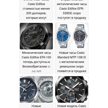
Casio Edifice
металлические часы
стоимостью менее
Casio Edifice EFR-
200 долларов,
539DE скоро
которые могут
поступят в продажу
поспорить с
23 July 2025
моделями Seiko и
Citizen
26 July 2025
Механические часы
Новые часы Casio
Casio Edifice EFK-100
Standard MTP-1381D
теперь доступны в
с металлическим
Великобритании
ремешком скоро
23
появятся в продаже
July 2025
14 July 2025
Новые
Новая модель Casio