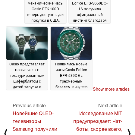
механические часы
Edifice EFS-S650DC-
Casio EFK-100D
1A получила
теперь доступны для
официальный
покупки в США,
листинг благодаря
ожидается
элегантному,
ограниченный запас
полностью черному
дизайну и
13 July 2025
керамическому
безелю
12 July 2025
Casio представляет
Появились новые
новые часы с
часы Casio Edifice
текстурированным
EFR-539DE с
циферблатом с
трехмерным
датой запуска в
безелем
11 July 2025
Show more articles
июле
11 July 2025
Previous article
Next article
Новейшие QLED-
Исследование MIT
телевизоры
предупреждает: Чат-
Samsung получили
боты, скорее всего,
⟨
⟩