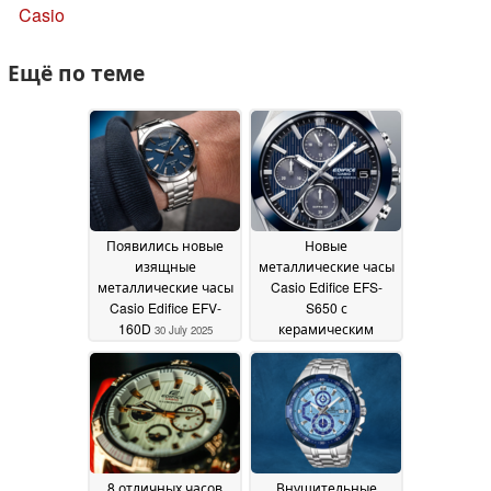
Casio
Ещё по теме
Появились новые
Новые
изящные
металлические часы
металлические часы
Casio Edifice EFS-
Casio Edifice EFV-
S650 с
160D
керамическим
30 July 2025
безелем скоро
появятся в большем
количестве стран
27
July 2025
8 отличных часов
Внушительные