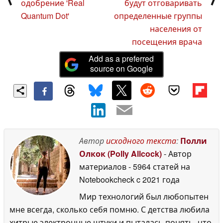
одобрение 'Real
будут отговаривать
Quantum Dot'
определенные группы
населения от
посещения врача
Add as a preferred
source on Google
Автор
исходного текста
:
Полли
Олкок (Polly Allcock)
- Автор
материалов
- 5964 статей на
Notebookcheck
c 2021 года
Мир технологий был любопытен
мне всегда, сколько себя помню. С детства любила
хитрые электронные штуки и пыталась понять, что,