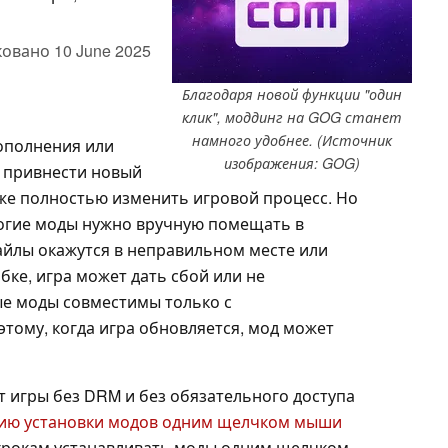
ковано
10 June 2025
Благодаря новой функции "один
клик", моддинг на GOG станет
намного удобнее. (Источник
ополнения или
изображения: GOG)
т привнести новый
аже полностью изменить игровой процесс. Но
Многие моды нужно вручную помещать в
айлы окажутся в неправильном месте или
бке, игра может дать сбой или не
ые моды совместимы только с
тому, когда игра обновляется, мод может
т игры без DRM и без обязательного доступа
ию установки модов одним щелчком мыши
игрокам устанавливать моды одним щелчком