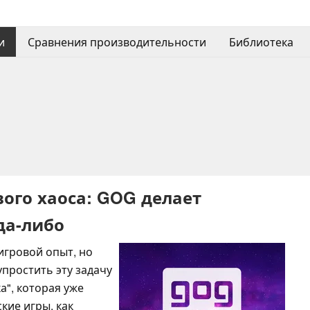
и
Сравнения производительности
Библиотека
ого хаоса: GOG делает
да-либо
игровой опыт, но
упростить эту задачу
", которая уже
кие игры, как