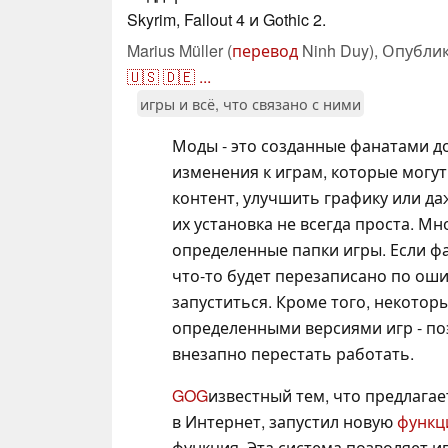
Skyrim, Fallout 4 и Gothic 2.
Marius Müller (
перевод
Ninh Duy),
Опубли
🇺🇸
🇩🇪
...
игры и всё, что связано с ними
Моды - это созданные фанатами д
изменения к играм, которые могу
контент, улучшить графику или д
их установка не всегда проста. 
определенные папки игры. Если ф
что-то будет перезаписано по оши
запуститься. Кроме того, некотор
определенными версиями игр - поэ
внезапно перестать работать.
GOG
известный тем, что предлагае
в Интернет, запустил новую
функц
функция. Эта система позволяет 