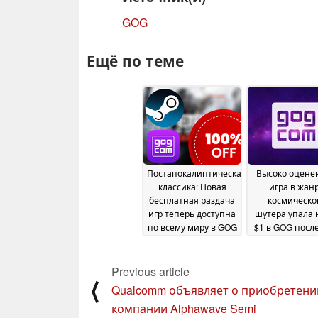
GOG
Ещё по теме
Постапокалиптическая
Высоко оцене
классика: Новая
игра в жан
бесплатная раздача
космическо
игр теперь доступна
шутера упала
по всему миру в GOG
$1 в GOG посл
и Steam, но только в
скидки
16 Januar
течение короткого
времени
Previous article
15 April 2025
⟨
Qualcomm объявляет о приобретени
компании Alphawave Semi