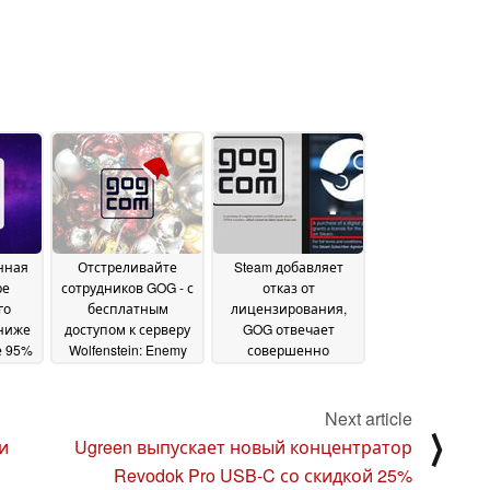
нная
Отстреливайте
Steam добавляет
ре
сотрудников GOG - с
отказ от
го
бесплатным
лицензирования,
 ниже
доступом к серверу
GOG отвечает
е 95%
Wolfenstein: Enemy
совершенно
Territory
саркастическим
y 2025
20 December 2024
ответом
12 October 2024
Next article
⟩
и
Ugreen выпускает новый концентратор
Revodok Pro USB-C со скидкой 25%