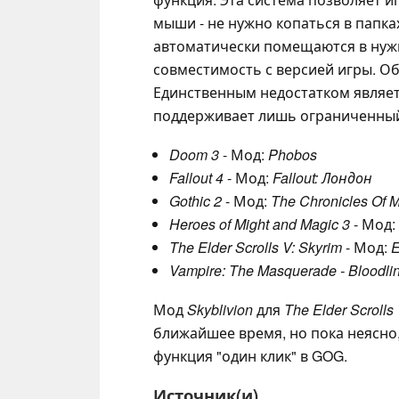
мыши - не нужно копаться в папк
автоматически помещаются в нужн
совместимость с версией игры. О
Единственным недостатком являетс
поддерживает лишь ограниченный
Doom 3
- Мод:
Phobos
Fallout 4
- Мод:
Fallout: Лондон
Gothic 2
- Мод:
The Chronicles Of 
Heroes of Might and Magic 3
- Мод:
The Elder Scrolls V: Skyrim
- Мод:
E
Vampire: The Masquerade - Bloodli
Мод
Skyblivion
для
The Elder Scrolls
ближайшее время, но пока неясно
функция "один клик" в GOG.
Источник(и)