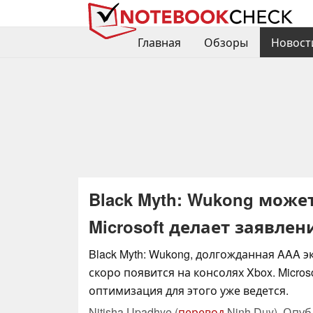
Главная
Обзоры
Новост
Black Myth: Wukong может
Microsoft делает заявлен
Black Myth: Wukong, долгожданная AAA 
скоро появится на консолях Xbox. Microso
оптимизация для этого уже ведется.
Nitisha Upadhye (
перевод
Ninh Duy),
Опуб