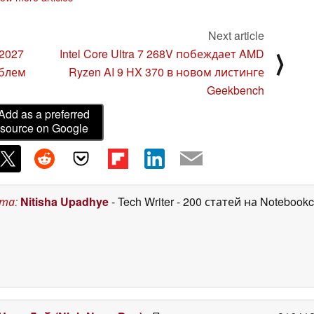
14 September 2024
Next article
2027
Intel Core Ultra 7 268V побеждает AMD
⟩
облем
Ryzen AI 9 HX 370 в новом листинге
Geekbench
Add as a preferred
source on Google
ста
:
Nitisha Upadhye
- Tech Writer
- 200 статей на Notebook