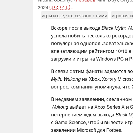
2024
🇺🇸
🇵🇱
...
игры и всё, что связано с ними
игровая к
Вскоре после выхода
Black Myth: W
успела побить несколько рекордов
популярная однопользовательская
впечатляющим рейтингом 10/10 в 
загрузки и игры на Windows PC и P
В связи с этим фанаты задаются в
Myth: Wukong
на Xbox. Хотя у Micros
вопрос, компания упомянула, что 
В недавнем заявлении, сделанном
Wukong
выйдет на Xbox Series X и 
нетерпением ждем выхода
Black M
с Game Science, чтобы вывести игр
заявлении Microsoft для Forbes.