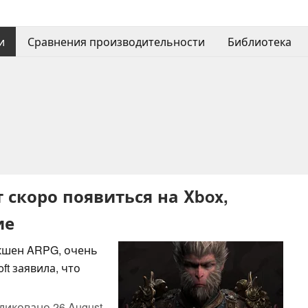
и
Сравнения производительности
Библиотека
 скоро появиться на Xbox,
ие
экшен ARPG, очень
ft заявила, что
ликовано
26 August