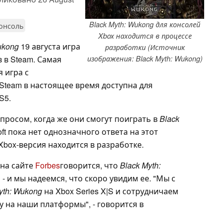
Black Myth: Wukong для консолей
онсоль
Xbox находится в процессе
ukong
19 августа игра
разработки (Источник
 в Steam. Самая
изображения: Black Myth: Wukong)
 игра с
Steam в настоящее время доступна для
S5.
опросом, когда же они смогут поиграть в
Black
oft пока нет однозначного ответа на этот
Xbox-версия находится в разработке.
 на сайте
Forbes
говорится, что
Black Myth:
S - и мы надеемся, что скоро увидим ее. "Мы с
yth: Wukong
на Xbox Series X|S и сотрудничаем
у на наши платформы", - говорится в