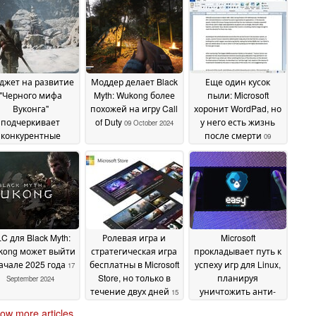
джет на развитие
Моддер делает Black
Еще один кусок
"Черного мифа
Myth: Wukong более
пыли: Microsoft
Вуконга"
похожей на игру Call
хоронит WordPad, но
подчеркивает
of Duty
у него есть жизнь
09 October 2024
конкурентные
после смерти
09
еимущества Китая
October 2024
 сравнению с США
10 October 2024
C для Black Myth:
Ролевая игра и
Microsoft
kong может выйти
стратегическая игра
прокладывает путь к
ачале 2025 года
бесплатны в Microsoft
успеху игр для Linux,
17
Store, но только в
планируя
September 2024
течение двух дней
уничтожить анти-
15
читы на уровне ядра
September 2024
ow more articles