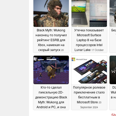
Black Myth: Wukong
Утечка показывает
Бю
наконец-то получил
Microsoft Surface
рейтинг ESRB для
Laptop 8 на базе
Xbox, намекая на
процессоров Intel
скорый запуск
Lunar Lake
20
17 October
пр
October 2024
2024
по
Кто-то сделал
Популярное ролевое
DL
пиксельную 2D-
приключение стало
Wu
демонстрацию Black
бесплатным в
в н
Myth: Wukong для
Microsoft Store
23
Android и PC, и она
September 2024
выглядит
Sh