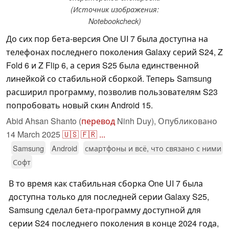
(Источник изображения:
Notebookcheck)
До сих пор бета-версия One UI 7 была доступна на
телефонах последнего поколения Galaxy серий S24, Z
Fold 6 и Z Flip 6, а серия S25 была единственной
линейкой со стабильной сборкой. Теперь Samsung
расширил программу, позволив пользователям S23
попробовать новый скин Android 15.
Abid Ahsan Shanto (
перевод
Ninh Duy),
Опубликовано
14 March 2025
🇺🇸
🇫🇷
...
Samsung
Android
смартфоны и всё, что связано с ними
Софт
В то время как стабильная сборка One UI 7 была
доступна только для последней серии Galaxy S25,
Samsung сделал бета-программу доступной для
серии S24 последнего поколения в конце 2024 года,