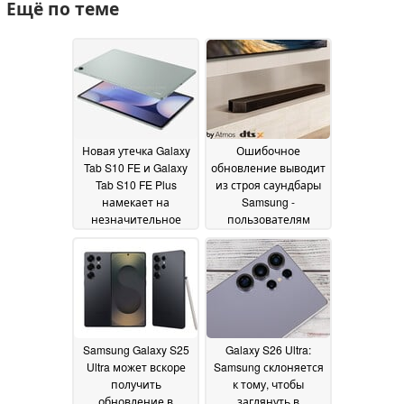
Ещё по теме
Новая утечка Galaxy
Ошибочное
Tab S10 FE и Galaxy
обновление выводит
Tab S10 FE Plus
из строя саундбары
намекает на
Samsung -
незначительное
пользователям
повышение цены
требуется ремонт
17
оборудования
March 2025
17 March
2025
Samsung Galaxy S25
Galaxy S26 Ultra:
Ultra может вскоре
Samsung склоняется
получить
к тому, чтобы
обновление в
заглянуть в