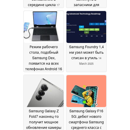
середине цикла
запасники для
17
обновления камеры
March 2025
15 March 2025
Режим рабочего
Samsung Foundry 1,4
стола, подобный
нм узел может быть
Samsung Dex,
списан в утиль
14
появится на всех
March 2025
телефонах Android 16
15 March 2025
Samsung Galaxy Z
Samsung Galaxy F16
Fold7 наконец-то
5G: дебют нового
получит мощное
смартфона Samsung
обновление камеры
среднего класса с