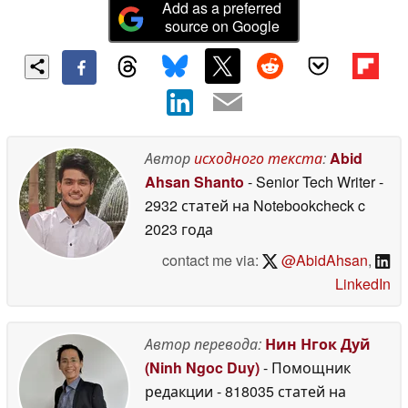
Add as a preferred
source on Google
Автор
исходного текста
:
Abid
Ahsan Shanto
- Senior Tech Writer
-
2932 статей на Notebookcheck
c
2023 года
contact me via:
@AbidAhsan
,
LinkedIn
Автор перевода:
Нин Нгок Дуй
(Ninh Ngoc Duy)
- Помощник
редакции
- 818035 статей на