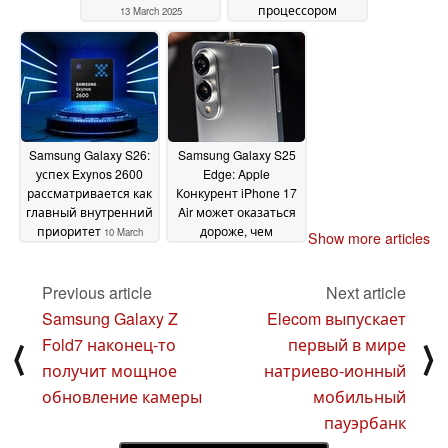
процессором
13 March 2025
Dimensity 6300 и
шестью годами
обновлений
12 March
2025
Samsung Galaxy S26:
Samsung Galaxy S25
успех Exynos 2600
Edge: Apple
рассматривается как
Конкурент iPhone 17
главный внутренний
Air может оказаться
приоритет
дороже, чем
10 March
Show more articles
ожидалось
2025
10 March
2025
Previous article
Next article
Samsung Galaxy Z
Elecom выпускает
Fold7 наконец-то
первый в мире
⟨
⟩
получит мощное
натриево-ионный
обновление камеры
мобильный
пауэрбанк