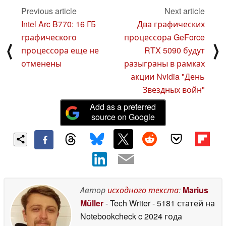
Previous article
Next article
Intel Arc B770: 16 ГБ
Два графических
графического
процессора GeForce
⟨
⟩
процессора еще не
RTX 5090 будут
отменены
разыграны в рамках
акции Nvidia "День
Звездных войн"
Add as a preferred
source on Google
Автор
исходного текста
:
Marius
Müller
- Tech Writer
- 5181 статей на
Notebookcheck
c 2024 года