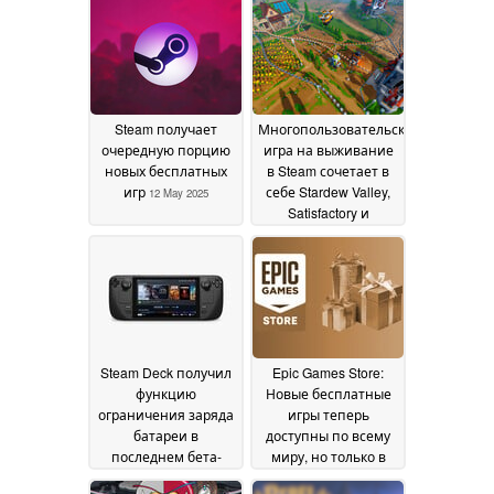
21 April 2026
2025
Steam получает
Многопользовательская
очередную порцию
игра на выживание
новых бесплатных
в Steam сочетает в
игр
себе Stardew Valley,
12 May 2025
Satisfactory и
Subnautica с
внешним видом
Solarpunk - 350%
средств собрано на
Kickstarter
10 May 2025
Steam Deck получил
Epic Games Store:
функцию
Новые бесплатные
ограничения заряда
игры теперь
батареи в
доступны по всему
последнем бета-
миру, но только в
обновлении клиента
течение короткого