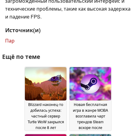
загроможденный пользовательский интерфейс и
технические проблемы, такие как высокая задержка
и падение FPS.
Источник(и)
Пар
Ещё по теме
Blizzard наконец-то
Новая бесплатная
добилась успеха:
игра в жанре MOBA
частный сервер
возглавила чарт
Turtle WoW закрылся
трендов Steam
после 8 лет
вскоре после
непокорной работы
полного релиза
24 July