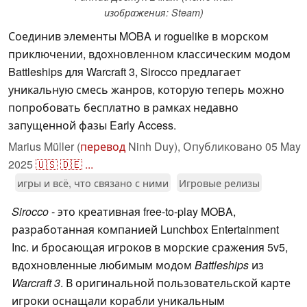
изображения: Steam)
Соединив элементы MOBA и roguelike в морском
приключении, вдохновленном классическим модом
Battleships для Warcraft 3, Sirocco предлагает
уникальную смесь жанров, которую теперь можно
попробовать бесплатно в рамках недавно
запущенной фазы Early Access.
Marius Müller (
перевод
Ninh Duy),
Опубликовано
05 May
2025
🇺🇸
🇩🇪
...
игры и всё, что связано с ними
Игровые релизы
Sirocco
- это креативная free-to-play MOBA,
разработанная компанией Lunchbox Entertainment
Inc. и бросающая игроков в морские сражения 5v5,
вдохновленные любимым модом
Battleships
из
Warcraft 3
. В оригинальной пользовательской карте
игроки оснащали корабли уникальным