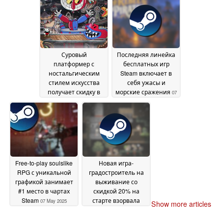
времени
10 May 2025
08 May 2025
Суровый
Последняя линейка
платформер с
бесплатных игр
ностальгическим
Steam включает в
стилем искусства
себя ужасы и
получает скидку в
морские сражения
07
Steam
08 May 2025
May 2025
Free-to-play soulslike
Новая игра-
RPG с уникальной
градостроитель на
графикой занимает
выживание со
#1 место в чартах
скидкой 20% на
Steam
старте взорвала
07 May 2025
Show more articles
Steam
06 May 2025