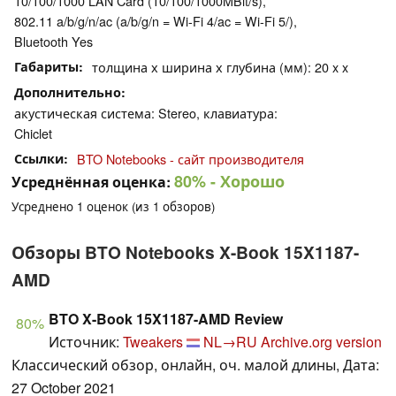
10/100/1000 LAN Card (10/100/1000MBit/s),
802.11 a/b/g/n/ac (a/b/g/n = Wi-Fi 4/ac = Wi-Fi 5/),
Bluetooth Yes
Габариты
толщина х ширина х глубина (мм): 20 x x
Дополнительно
акустическая система: Stereo, клавиатура:
Chiclet
Ссылки
BTO Notebooks - сайт производителя
80%
- Хорошо
Усреднённая оценка:
Усреднено
1
оценок (из
1
обзоров)
Обзоры BTO Notebooks X-Book 15X1187-
AMD
BTO X-Book 15X1187-AMD Review
80%
Источник:
Tweakers
NL→RU
Archive.org version
Классический обзор, онлайн, оч. малой длины, Дата:
27 October 2021