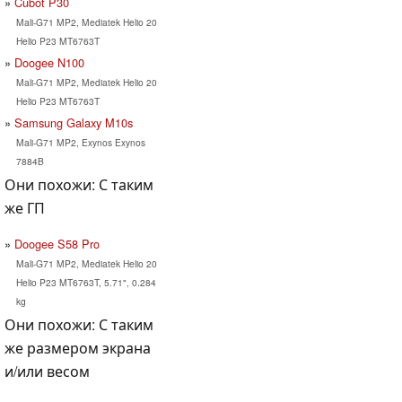
Cubot P30
Mali-G71 MP2, Mediatek Helio 20
Helio P23 MT6763T
Doogee N100
Mali-G71 MP2, Mediatek Helio 20
Helio P23 MT6763T
Samsung Galaxy M10s
Mali-G71 MP2, Exynos Exynos
7884B
Они похожи: С таким
же ГП
Doogee S58 Pro
Mali-G71 MP2, Mediatek Helio 20
Helio P23 MT6763T, 5.71", 0.284
kg
Они похожи: С таким
же размером экрана
и/или весом