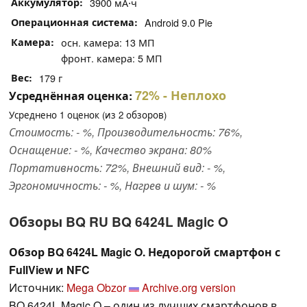
Аккумулятор
3900 мА⋅ч
Операционная система
Android 9.0 Pie
Камера
осн. камера: 13 МП
фронт. камера: 5 МП
Вес
179 г
72%
- Неплохо
Усреднённая оценка:
Усреднено
1
оценок (из
2
обзоров)
Стоимость: - %, Производительность: 76%,
Оснащение: - %, Качество экрана: 80%
Портативность: 72%, Внешний вид: - %,
Эргономичность: - %, Нагрев и шум: - %
Обзоры BQ RU BQ 6424L Magic O
Обзор BQ 6424L Magic O. Недорогой смартфон с
FullView и NFC
Источник:
Mega Obzor
Archive.org version
BQ 6424L Magic O – один из лучших смартфонов в