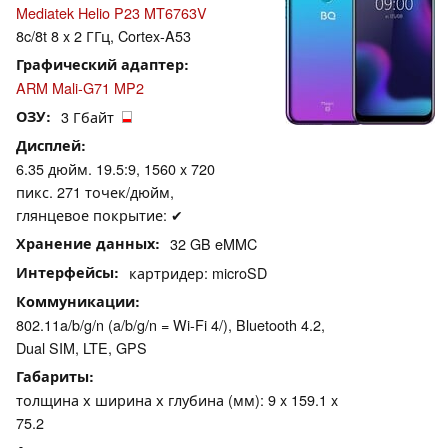
Mediatek Helio P23 MT6763V
8c/8t 8 x 2 ГГц, Cortex-A53
Графический адаптер
ARM Mali-G71 MP2
ОЗУ
3 Гбайт
Дисплей
6.35 дюйм. 19.5:9, 1560 x 720
пикс. 271 точек/дюйм,
глянцевое покрытие: ✔
Хранение данных
32 GB eMMC
Интерфейсы
картридер: microSD
Коммуникации
802.11a/b/g/n (a/b/g/n = Wi-Fi 4/), Bluetooth 4.2,
Dual SIM, LTE, GPS
Габариты
толщина х ширина х глубина (мм): 9 x 159.1 x
75.2