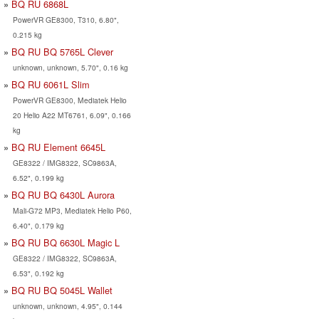
BQ RU 6868L
PowerVR GE8300, T310, 6.80",
0.215 kg
BQ RU BQ 5765L Clever
unknown, unknown, 5.70", 0.16 kg
BQ RU 6061L Slim
PowerVR GE8300, Mediatek Helio
20 Helio A22 MT6761, 6.09", 0.166
kg
BQ RU Element 6645L
GE8322 / IMG8322, SC9863A,
6.52", 0.199 kg
BQ RU BQ 6430L Aurora
Mali-G72 MP3, Mediatek Helio P60,
6.40", 0.179 kg
BQ RU BQ 6630L Magic L
GE8322 / IMG8322, SC9863A,
6.53", 0.192 kg
BQ RU BQ 5045L Wallet
unknown, unknown, 4.95", 0.144