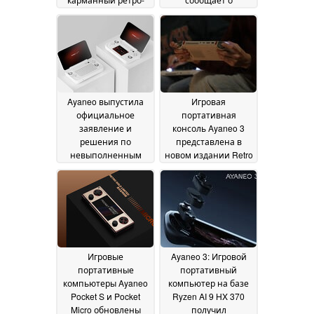
игровой
появлении Flip 2
01
портативный
March 2025
компьютер
05 March
2025
Ayaneo выпустила
Игровая
официальное
портативная
заявление и
консоль Ayaneo 3
решения по
представлена в
невыполненным
новом издании Retro
заказам Flip DS и Flip
Power Edition перед
KB
выпуском
27 February 2025
22 January
2025
Игровые
Ayaneo 3: Игровой
портативные
портативный
компьютеры Ayaneo
компьютер на базе
Pocket S и Pocket
Ryzen AI 9 HX 370
Micro обновлены
получил