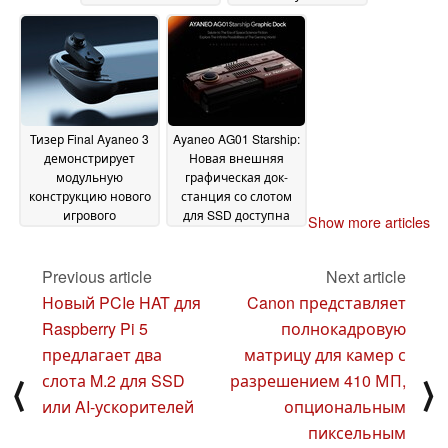
новыми версиями
информацию о
29
сроках запуска
December 2024
27
December 2024
Тизер Final Ayaneo 3
Ayaneo AG01 Starship:
демонстрирует
Новая внешняя
модульную
графическая док-
конструкцию нового
станция со слотом
игрового
для SSD доступна
Show more articles
портативного
уже сейчас
21 December
устройства
26 December
2024
Previous article
Next article
2024
Новый PCIe HAT для
Canon представляет
Raspberry Pi 5
полнокадровую
предлагает два
матрицу для камер с
слота M.2 для SSD
разрешением 410 МП,
⟨
⟩
или AI-ускорителей
опциональным
пиксельным