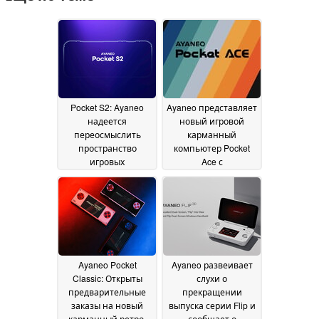
Pocket S2: Ayaneo
Ayaneo представляет
надеется
новый игровой
переосмыслить
карманный
пространство
компьютер Pocket
игровых
Ace с
портативных
"первоклассной
устройств Android с
производительностью"
помощью
и ретро-эстетикой
13
"новейшего
March 2025
флагманского
чипсета Qualcomm"
16 March 2025
Ayaneo Pocket
Ayaneo развеивает
Classic: Открыты
слухи о
предварительные
прекращении
заказы на новый
выпуска серии Flip и
карманный ретро-
сообщает о