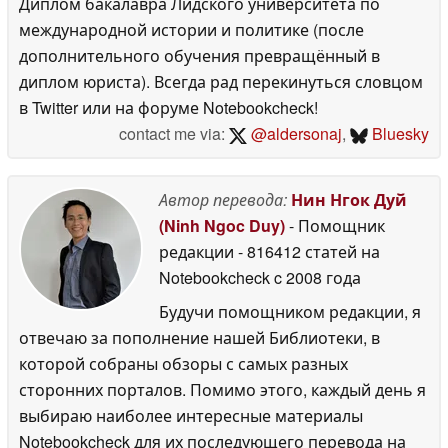
Диплом бакалавра Лидского университета по
международной истории и политике (после
дополнительного обучения превращённый в
диплом юриста). Всегда рад перекинуться словцом
в Twitter или на форуме Notebookcheck!
contact me via:
@aldersonaj
,
Bluesky
Автор перевода:
Нин Нгок Дуй
(Ninh Ngoc Duy)
- Помощник
редакции
- 816412 статей на
Notebookcheck
c 2008 года
Будучи помощником редакции, я
отвечаю за пополнение нашей Библиотеки, в
которой собраны обзоры с самых разных
сторонних порталов. Помимо этого, каждый день я
выбираю наиболее интересные материалы
Notebookcheck для их последующего перевода на