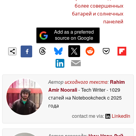
более совершенных
батарей и солнечных
панелей
Add as a preferred
source on Google
Автор
исходного текста
:
Rahim
Amir Noorali
- Tech Writer
- 1029
статей на Notebookcheck
c 2025
года
contact me via:
LinkedIn
Автор перевода:
Нин Нгок Дуй