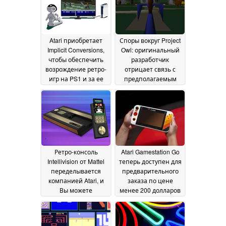
Atari приобретает
Споры вокруг Project
Implicit Conversions,
Owl: оригинальный
чтобы обеспечить
разработчик
возрождение ретро-
отрицает связь с
игр на PS1 и за ее
предполагаемым
пределами
возрождением Atari
26 April 2026
Jaguar
25 February 2026
Ретро-консоль
Atari Gamestation Go
Intellivision от Mattel
теперь доступен для
переделывается
предварительного
компанией Atari, и
заказа по цене
Вы можете
менее 200 долларов
оформить
в преддверии
предварительный
октябрьского релиза
заказ на нее уже
11 September 2025