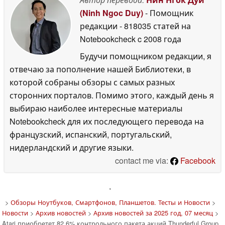
(Ninh Ngoc Duy)
- Помощник
редакции
- 818035 статей на
Notebookcheck
c 2008 года
Будучи помощником редакции, я
отвечаю за пополнение нашей Библиотеки, в
которой собраны обзоры с самых разных
сторонних порталов. Помимо этого, каждый день я
выбираю наиболее интересные материалы
Notebookcheck для их последующего перевода на
французский, испанский, португальский,
нидерландский и другие языки.
contact me via:
Facebook
'
>
Обзоры Ноутбуков, Смартфонов, Планшетов. Тесты и Новости
>
Новости
>
Архив новостей
>
Архив новостей за 2025 год, 07 месяц
>
Atari приобретет 82,6% контрольного пакета акций Thunderful Group