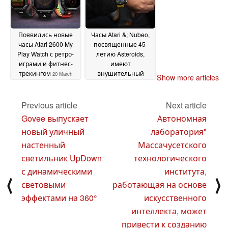
Появились новые
Часы Atari &; Nubeo,
часы Atari 2600 My
посвященные 45-
Play Watch с ретро-
летию Asteroids,
играми и фитнес-
имеют
трекингом
внушительный
20 March
Show more articles
ценник
2025
29 January 2025
Previous article
Next article
Govee выпускает
Автономная
новый уличный
лаборатория"
настенный
Массачусетского
светильник UpDown
технологического
с динамическими
института,
⟨
⟩
световыми
работающая на основе
эффектами на 360°
искусственного
интеллекта, может
привести к созданию