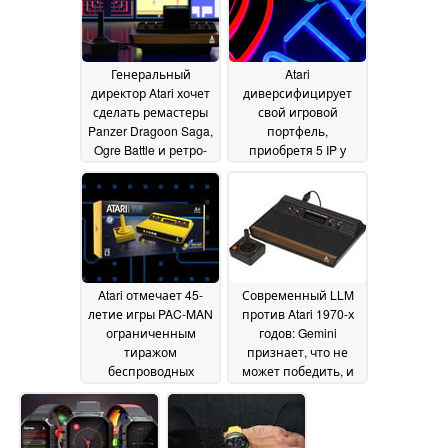
сейчас по цене
$149.99
19 October 2025
Генеральный
Atari
директор Atari хочет
диверсифицирует
сделать ремастеры
свой игровой
Panzer Dragoon Saga,
портфель,
Ogre Battle и ретро-
приобретя 5 IP у
игры Хидео Кодзимы
Ubisoft
29 August 2025
1988 Snatcher
03
September 2025
Atari отмечает 45-
Современный LLM
летие игры PAC-MAN
против Atari 1970-х
ограниченным
годов: Gemini
тиражом
признает, что не
беспроводных
может победить, и
джойстиков Atari
уходит
15 July 2025
2600 Plus и CX-40
Plus
22 July 2025