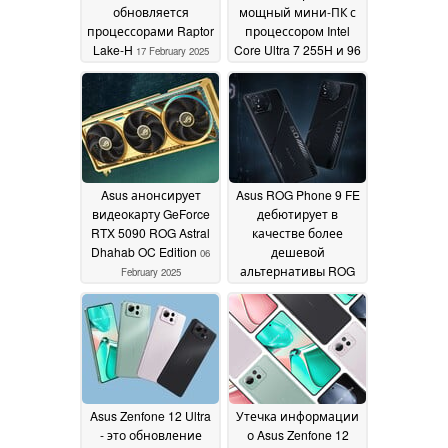
обновляется
мощный мини-ПК с
процессорами Raptor
процессором Intel
Lake-H
Core Ultra 7 255H и 96
17 February 2025
ГБ памяти
12 February
2025
Asus анонсирует
Asus ROG Phone 9 FE
видеокарту GeForce
дебютирует в
RTX 5090 ROG Astral
качестве более
Dhahab OC Edition
дешевой
06
альтернативы ROG
February 2025
Phone 9 Pro
06 February
2025
Asus Zenfone 12 Ultra
Утечка информации
- это обновление
о Asus Zenfone 12