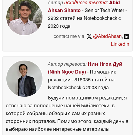
Автор
исходного текста
:
Abid
Ahsan Shanto
- Senior Tech Writer
-
2932 статей на Notebookcheck
c
2023 года
contact me via:
@AbidAhsan
,
LinkedIn
Автор перевода:
Нин Нгок Дуй
(Ninh Ngoc Duy)
- Помощник
редакции
- 818035 статей на
Notebookcheck
c 2008 года
Будучи помощником редакции, я
отвечаю за пополнение нашей Библиотеки, в
которой собраны обзоры с самых разных
сторонних порталов. Помимо этого, каждый день я
выбираю наиболее интересные материалы