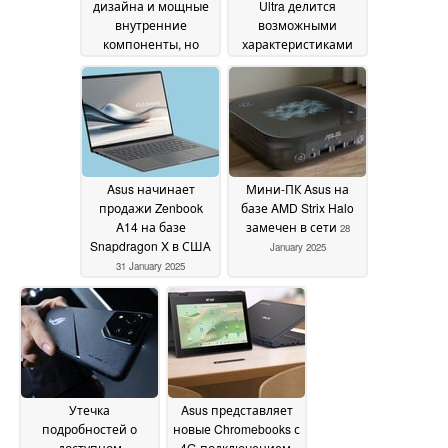
дизайна и мощные
Ultra делится
внутренние
возможными
компоненты, но
характеристиками
разочаровывающая
предстоящего
поддержка
флагманского
программного
телефона
02 February
обеспечения
06
2025
February 2025
Asus начинает
Мини-ПК Asus на
продажи Zenbook
базе AMD Strix Halo
A14 на базе
замечен в сети
28
Snapdragon X в США
January 2025
31 January 2025
Утечка
Asus представляет
подробностей о
новые Chromebooks с
доступном
4G-подключением,