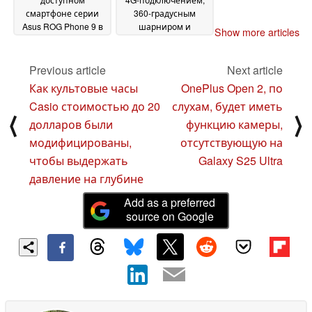
смартфоне серии
360-градусным
Asus ROG Phone 9 в
шарниром и
Show more articles
преддверии
защитой от протечек
официального
22 January 2025
анонса
Previous article
Next article
25 January 2025
Как культовые часы
OnePlus Open 2, по
Casio стоимостью до 20
слухам, будет иметь
⟨
⟩
долларов были
функцию камеры,
модифицированы,
отсутствующую на
чтобы выдержать
Galaxy S25 Ultra
давление на глубине
Add as a preferred
source on Google