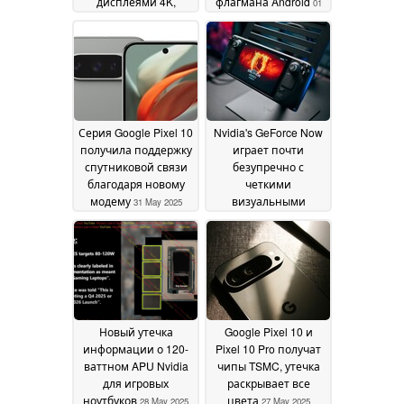
дисплеями 4K,
флагмана Android
01
читаемыми при
June 2025
солнечном свете, и
погодоустойчивыми
конструкциями
06
January 2026
Серия Google Pixel 10
Nvidia's GeForce Now
получила поддержку
играет почти
спутниковой связи
безупречно с
благодаря новому
четкими
модему
визуальными
31 May 2025
эффектами на Steam
Deck
29 May 2025
Новый утечка
Google Pixel 10 и
информации о 120-
Pixel 10 Pro получат
ваттном APU Nvidia
чипы TSMC, утечка
для игровых
раскрывает все
ноутбуков
цвета
28 May 2025
27 May 2025