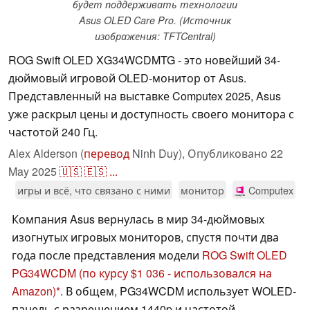
будет поддерживать технологии
Asus OLED Care Pro. (Источник
изображения: TFTCentral)
ROG Swift OLED XG34WCDMTG - это новейший 34-
дюймовый игровой OLED-монитор от Asus.
Представленный на выставке Computex 2025, Asus
уже раскрыл цены и доступность своего монитора с
частотой 240 Гц.
Alex Alderson (
перевод
Ninh Duy),
Опубликовано
22
May 2025
🇺🇸
🇪🇸
...
игры и всё, что связано с ними
монитор
Computex
Компания Asus вернулась в мир 34-дюймовых
изогнутых игровых мониторов, спустя почти два
года после представления модели
ROG Swift OLED
PG34WCDM
(по курсу $1 036 - использовался на
Amazon)
. В общем, PG34WCDM использует WOLED-
панель с разрешением 1440p и частотой