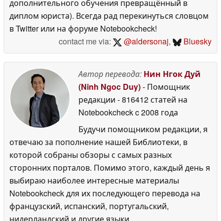
дополнительного обучения превращённый в
диплом юриста). Всегда рад перекинуться словцом
в Twitter или на форуме Notebookcheck!
contact me via:
@aldersonaj
,
Bluesky
Автор перевода:
Нин Нгок Дуй
(Ninh Ngoc Duy)
- Помощник
редакции
- 816412 статей на
Notebookcheck
c 2008 года
Будучи помощником редакции, я
отвечаю за пополнение нашей Библиотеки, в
которой собраны обзоры с самых разных
сторонних порталов. Помимо этого, каждый день я
выбираю наиболее интересные материалы
Notebookcheck для их последующего перевода на
французский, испанский, португальский,
нидерландский и другие языки.