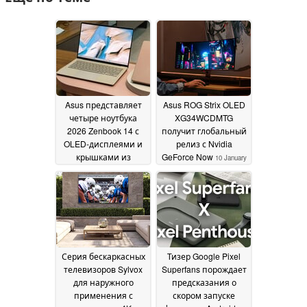
Asus представляет
Asus ROG Strix OLED
четыре ноутбука
XG34WCDMTG
2026 Zenbook 14 с
получит глобальный
OLED-дисплеями и
релиз с Nvidia
крышками из
GeForce Now
10 January
кералюминия с
2026
защитой от пятен
02
June 2026
Серия бескаркасных
Тизер Google Pixel
телевизоров Sylvox
Superfans порождает
для наружного
предсказания о
применения с
скором запуске