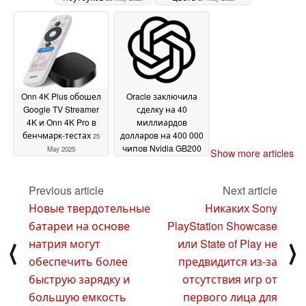
Onn 4K Plus обошел
Oracle заключила
Google TV Streamer
сделку на 40
4K и Onn 4K Pro в
миллиардов
бенчмарк-тестах
долларов на 400 000
25
чипов Nvidia GB200
May 2025
Show more articles
для питания
техасского супер-
центра OpenAI
Previous article
Next article
25 May
2025
Новые твердотельные
Никаких Sony
батареи на основе
PlayStation Showcase
натрия могут
или State of Play не
⟨
⟩
обеспечить более
предвидится из-за
быструю зарядку и
отсутствия игр от
большую емкость
первого лица для