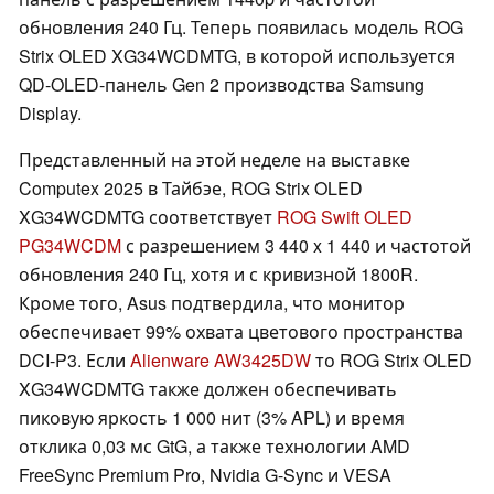
обновления 240 Гц. Теперь появилась модель ROG
Strix OLED XG34WCDMTG, в которой используется
QD-OLED-панель Gen 2 производства Samsung
Display.
Представленный на этой неделе на выставке
Computex 2025 в Тайбэе, ROG Strix OLED
XG34WCDMTG соответствует
ROG Swift OLED
PG34WCDM
с разрешением 3 440 x 1 440 и частотой
обновления 240 Гц, хотя и с кривизной 1800R.
Кроме того, Asus подтвердила, что монитор
обеспечивает 99% охвата цветового пространства
DCI-P3. Если
Alienware AW3425DW
то ROG Strix OLED
XG34WCDMTG также должен обеспечивать
пиковую яркость 1 000 нит (3% APL) и время
отклика 0,03 мс GtG, а также технологии AMD
FreeSync Premium Pro, Nvidia G-Sync и VESA