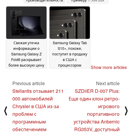
17 June 2024
искусственного
интеллекта
значительно
возросла
19 June 2024
Свежая утечка
Samsung Galaxy Tab
информации о
S10+, похоже,
Samsung Galaxy Z
поступит в продажу
Fold6 раскрывает
в США с
более высокую цену
процессором
Show more articles
и уменьшение веса
MediaTek Dimensity
по сравнению с
9300+
13 June 2024
Galaxy Z Fold5
Previous article
Next article
13 June
2024
Stellantis отзывает 211
SZDiiER D-007 Plus:
000 автомобилей
Еще один клон ретро-
Chrysler в США из-за
игрового
⟨
⟩
проблем с
портативного
программным
устройства Anbernic
обеспечением
RG353V, доступный