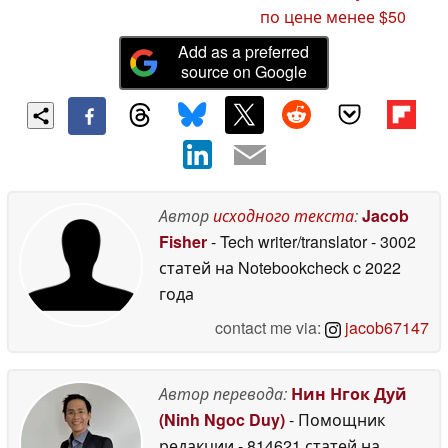
по цене менее $50
Add as a preferred
source on Google
Автор
исходного текста
:
Jacob
Fisher
- Tech writer/translator
- 3002
статей на Notebookcheck
c 2022
года
contact me via:
jacob67147
Автор перевода:
Нин Нгок Дуй
(Ninh Ngoc Duy)
- Помощник
редакции
- 814621 статей на