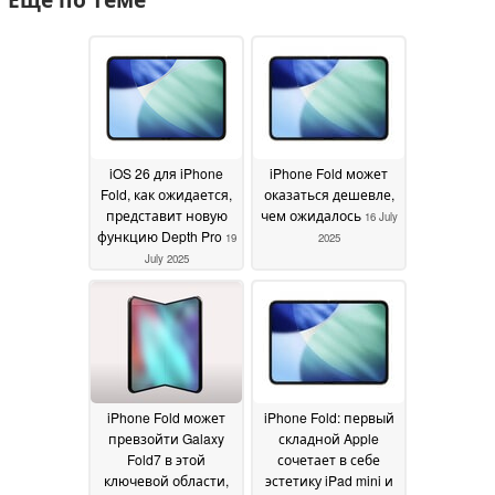
iOS 26 для iPhone
iPhone Fold может
Fold, как ожидается,
оказаться дешевле,
представит новую
чем ожидалось
16 July
функцию Depth Pro
19
2025
July 2025
iPhone Fold может
iPhone Fold: первый
превзойти Galaxy
складной Apple
Fold7 в этой
сочетает в себе
ключевой области,
эстетику iPad mini и