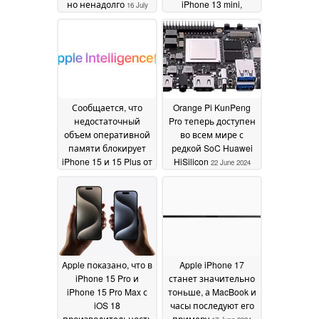
но ненадолго
iPhone 13 mini,
16 July
согласно последним
2025
слухам
26 June 2025
Сообщается, что
Orange Pi KunPeng
недостаточный
Pro теперь доступен
объем оперативной
во всем мире с
памяти блокирует
редкой SoC Huawei
iPhone 15 и 15 Plus от
HiSilicon
22 June 2024
Apple Intelligence
24
June 2024
Apple показано, что в
Apple iPhone 17
iPhone 15 Pro и
станет значительно
iPhone 15 Pro Max с
тоньше, а MacBook и
iOS 18
часы последуют его
производительность
примеру