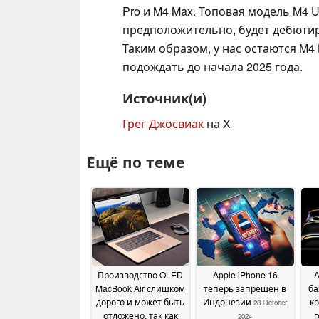
Pro и M4 Max. Топовая модель M4 Ul
предположительно, будет дебютиро
Таким образом, у нас остаются M4
подождать до начала 2025 года.
Источник(и)
Грег Джосвиак
на X
Ещё по теме
Производство OLED
Apple iPhone 16
A
MacBook Air слишком
теперь запрещен в
ба
дорого и может быть
Индонезии
к
28 October
отложено, так как
г
2024