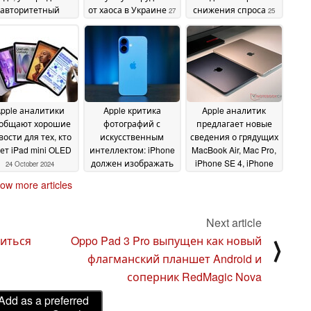
авторитетный
от хаоса в Украине
снижения спроса
27
25
налитик
28 October
October 2024
October 2024
2024
pple аналитики
Apple критика
Apple аналитик
общают хорошие
фотографий с
предлагает новые
вости для тех, кто
искусственным
сведения о грядущих
ет iPad mini OLED
интеллектом: iPhone
MacBook Air, Mac Pro,
должен изображать
iPhone SE 4, iPhone
24 October 2024
реальность, а не
17 и др
24 October 2024
ow more articles
фантазии
24 October
2024
Next article
иться
Oppo Pad 3 Pro выпущен как новый
⟩
флагманский планшет Android и
соперник RedMagic Nova
Add as a preferred