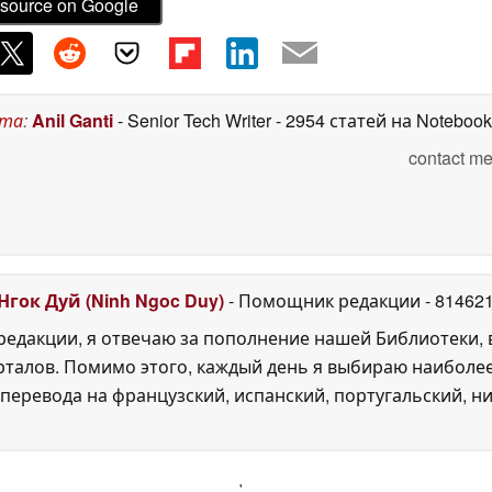
source on Google
ста
:
Anil Ganti
- Senior Tech Writer
- 2954 статей на Noteboo
contact me
Нгок Дуй (Ninh Ngoc Duy)
- Помощник редакции
- 81462
едакции, я отвечаю за пополнение нашей Библиотеки, 
рталов. Помимо этого, каждый день я выбираю наиболе
перевода на французский, испанский, португальский, ни
'