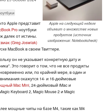
ноутбуки
что Apple представит
Apple на следующей неделе
объявит о множестве новых
cBook Pro
ноутбуки
продуктов (источник
уж далек от истины.
изображения: Notebookcheck)
виак (Greg Joswiak)
ске MacBook в своем Твиттере.
ольку он не указывает конкретную дату и
ика". Это говорит о том, что не все продукты
новременно или, по крайней мере, в один и
е внимания окажутся 14- и 16-дюймовые
ощный
Mac Mini
, 24-дюймовый iMac и
agic Keyboard 2, Magic Mouse 2 и Magic
олее мощные чипы на базе M4, такие как M4