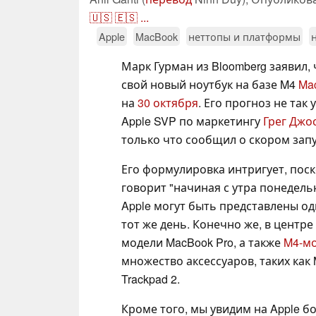
🇺🇸
🇪🇸
...
Apple
MacBook
неттопы и платформы
Марк Гурман из Bloomberg заявил, 
свой новый ноутбук на базе M4
Ma
на
30 октября
. Его прогноз не так 
Apple SVP по маркетингу
Грег Джос
только что сообщил о скором запу
Его формулировка интригует, поск
говорит "начиная с утра понедельн
Apple могут быть представлены од
тот же день. Конечно же, в центр
модели MacBook Pro, а также
M4-м
множество аксессуаров, таких как M
Trackpad 2.
Кроме того, мы увидим на Apple б