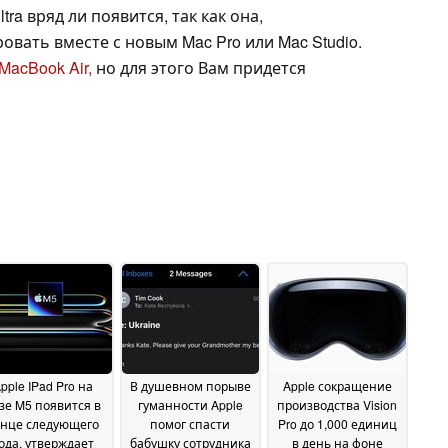
tra вряд ли появится, так как она,
вать вместе с новым Mac Pro или Mac Studio.
MacBook Air,
но для этого Вам придется
pple IPad Pro на
В душевном порыве
Apple сокращение
зе M5 появится в
гуманности Apple
производства Vision
онце следующего
помог спасти
Pro до 1,000 единиц
ода, утверждает
бабушку сотрудника
в день на фоне