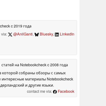
kcheck
c 2019 года
 via:
@AnilGanti
,
Bluesky
,
LinkedIn
1 статей на Notebookcheck
c 2008 года
в которой собраны обзоры с самых
е интересные материалы Notebookcheck
дерландский и другие языки.
contact me via:
Facebook