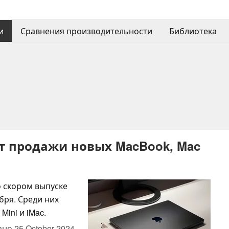
и
Сравнения производительности
Библиотека
ют продажи новых MacBook, Mac
о скором выпуске
бря. Среди них
Mini и iMac.
ано
25 October 2024