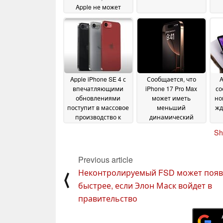
Apple не может
побороть Samsung
а
как поставщика
дисплеев
12 November
2024
Apple iPhone SE 4 с
Сообщается, что
A
впечатляющими
iPhone 17 Pro Max
со
обновлениями
может иметь
но
поступит в массовое
меньший
жд
производство к
динамический
концу этого года
остров, а будущие
25
Sh
модели iPhone будут
October 2024
оснащены
дисплеями LTPO3
25
Previous article
October 2024
Неконтролируемый FSD может появ
⟨
быстрее, если Элон Маск войдет в
правительство