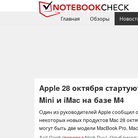
Главная
Обзоры
Новост
Apple 28 октября старту
Mini и iMac на базе M4
Один из руководителей Apple сообщил 
некоторых новых продуктов Mac 28 октя
могут быть две модели MacBook Pro, Mac 
Anil Ganti (
перевод
Ninh Duy),
Опубликов