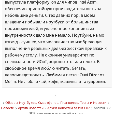
выпустила платформу Ion для чипов Intel Atom,
обеспечив пристойную производительность за
небольшие деньги. С тех давних пор, в моём
владении побывали ноутбуки от большинства
производителей, и увлечённое копание в их
внутренностях дало мне немало. Ноутбуки, на мо
взгляд - лучшее, что человечество изобрело для
выполнения реальных дел без жёсткой привязки к
рабочему столу. Не окончил университет по
специальности ИСиТ, хорошо это, или плохо. В
свободное время люблю читать, бегать,
велосипедствовать. Любимая песня: Ouvi Dizer от
Melim. Не люблю чай, кофе, машины и татуировки.
'
>
Обзоры Ноутбуков, Смартфонов, Планшетов. Тесты и Новости
>
Новости
>
Архив новостей
>
Архив новостей за 2011 07
> Android 3.2
SDK выложен в открытый доступ