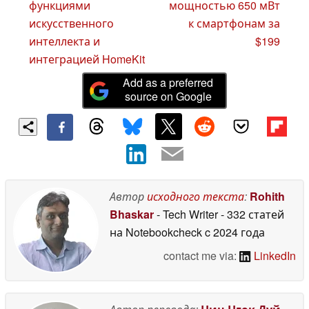
функциями
мощностью 650 мВт
искусственного
к смартфонам за
интеллекта и
$199
интеграцией HomeKit
Add as a preferred
source on Google
Автор
исходного текста
:
Rohith
Bhaskar
- Tech Writer
- 332 статей
на Notebookcheck
c 2024 года
contact me via:
LinkedIn