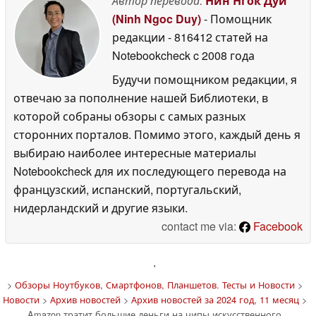
Автор перевода:
Нин Нгок Дуй
(Ninh Ngoc Duy)
- Помощник
редакции
- 816412 статей на
Notebookcheck
c 2008 года
Будучи помощником редакции, я
отвечаю за пополнение нашей Библиотеки, в
которой собраны обзоры с самых разных
сторонних порталов. Помимо этого, каждый день я
выбираю наиболее интересные материалы
Notebookcheck для их последующего перевода на
французский, испанский, португальский,
нидерландский и другие языки.
contact me via:
Facebook
'
>
Обзоры Ноутбуков, Смартфонов, Планшетов. Тесты и Новости
>
Новости
>
Архив новостей
>
Архив новостей за 2024 год, 11 месяц
>
Amazon тратит большие деньги на чипы искусственного