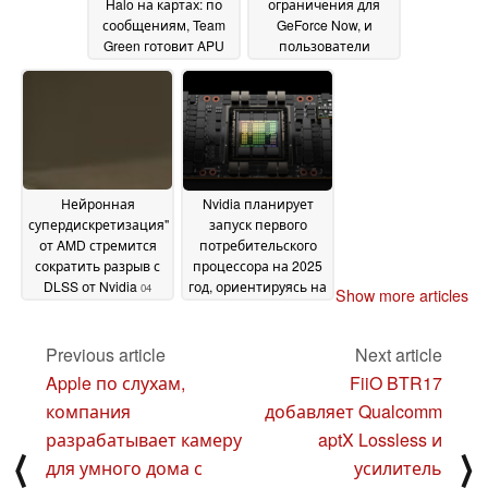
Halo на картах: по
ограничения для
сообщениям, Team
GeForce Now, и
Green готовит APU
пользователи
для геймеров и
недовольны
08
творцов
08 November
November 2024
2024
Нейронная
Nvidia планирует
супердискретизация"
запуск первого
от AMD стремится
потребительского
сократить разрыв с
процессора на 2025
DLSS от Nvidia
год, ориентируясь на
04
Show more articles
рынок ПК высокого
November 2024
класса
03 November 2024
Previous article
Next article
Apple по слухам,
FiiO BTR17
компания
добавляет Qualcomm
разрабатывает камеру
aptX Lossless и
⟨
⟩
для умного дома с
усилитель