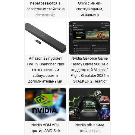
перегреваются в
Omni с мини-
серверных стойках
светодиодами,
18
игровыми
November 2024
функциями и
стартовой ценой
$820
15 November 2024
Amazon выпускает
Nvidia GeForce Game
Fire TV Soundbar Plus
Ready Driver 566.14 с
со встроенным
поддержкой Microsoft
сабвуфером и
Flight Simulator 2024 и
дополнительными
STALKER 2 Heart of
динамиками
Chornobyl
13 November
объемного звучания
2024
15 November 2024
Nvidia ARM APU
Nvidia объявила
против AMD Strix
почасовые