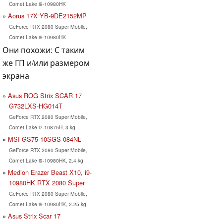
Comet Lake i9-10980HK
Aorus 17X YB-9DE2152MP
GeForce RTX 2080 Super Mobile,
Comet Lake i9-10980HK
Они похожи: С таким
же ГП и/или размером
экрана
Asus ROG Strix SCAR 17
G732LXS-HG014T
GeForce RTX 2080 Super Mobile,
Comet Lake i7-10875H, 3 kg
MSI GS75 10SGS-084NL
GeForce RTX 2080 Super Mobile,
Comet Lake i9-10980HK, 2.4 kg
Medion Erazer Beast X10, i9-
10980HK RTX 2080 Super
GeForce RTX 2080 Super Mobile,
Comet Lake i9-10980HK, 2.25 kg
Asus Strix Scar 17