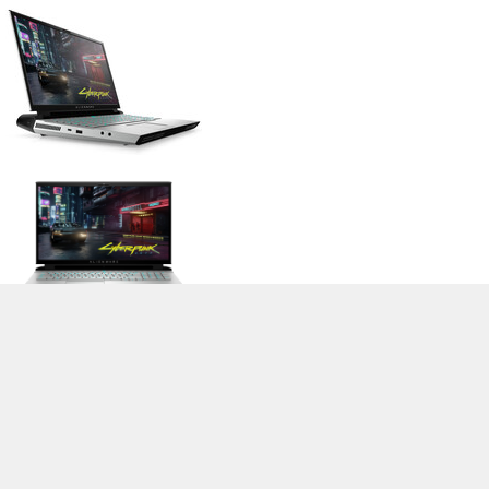
>
Обзоры Ноутбуков, Смартфонов, Планшетов. Тесты и Новости
>
Библиотека
> Alienware Area-51m R2, i9-10900K, RTX 2080 Super
Stefan Hinum (Update: 2020-09-11)
Cookie Settings
| 04.08.2026 08:14