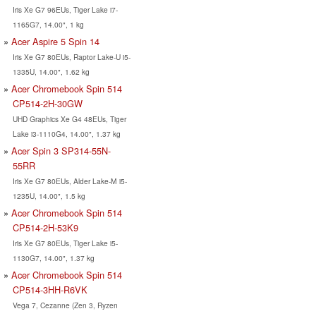
Iris Xe G7 96EUs, Tiger Lake i7-
1165G7, 14.00", 1 kg
Acer Aspire 5 Spin 14
Iris Xe G7 80EUs, Raptor Lake-U i5-
1335U, 14.00", 1.62 kg
Acer Chromebook Spin 514
CP514-2H-30GW
UHD Graphics Xe G4 48EUs, Tiger
Lake i3-1110G4, 14.00", 1.37 kg
Acer Spin 3 SP314-55N-
55RR
Iris Xe G7 80EUs, Alder Lake-M i5-
1235U, 14.00", 1.5 kg
Acer Chromebook Spin 514
CP514-2H-53K9
Iris Xe G7 80EUs, Tiger Lake i5-
1130G7, 14.00", 1.37 kg
Acer Chromebook Spin 514
CP514-3HH-R6VK
Vega 7, Cezanne (Zen 3, Ryzen