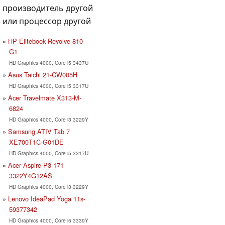
производитель другой
или процессор другой
HP Elitebook Revolve 810
G1
HD Graphics 4000, Core i5 3437U
Asus Taichi 21-CW005H
HD Graphics 4000, Core i5 3317U
Acer Travelmate X313-M-
6824
HD Graphics 4000, Core i3 3229Y
Samsung ATIV Tab 7
XE700T1C-G01DE
HD Graphics 4000, Core i5 3317U
Acer Aspire P3-171-
3322Y4G12AS
HD Graphics 4000, Core i3 3229Y
Lenovo IdeaPad Yoga 11s-
59377342
HD Graphics 4000, Core i5 3339Y