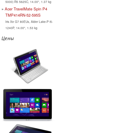
5000) R5 5625C, 14.00", 1.37 kg
Acer TravelMate Spin P4
TMP414RN-52-595S
Iris Xe G7 80EUs, Alder Lake-P i5-
1240P, 14.00", 1.53 kg
Цены