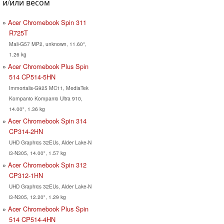
и/или весом
Acer Chromebook Spin 311
R725T
Mali-G57 MP2, unknown, 11.60",
1.26 kg
Acer Chromebook Plus Spin
514 CP514-5HN
Immortalis-G925 MC11, MediaTek
Kompanio Kompanio Ultra 910,
14.00", 1.36 kg
Acer Chromebook Spin 314
CP314-2HN
UHD Graphics 32EUs, Alder Lake-N
i3-N305, 14.00", 1.57 kg
Acer Chromebook Spin 312
CP312-1HN
UHD Graphics 32EUs, Alder Lake-N
i3-N305, 12.20", 1.29 kg
Acer Chromebook Plus Spin
514 CP514-4HN