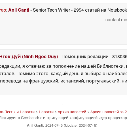
ста
:
Anil Ganti
- Senior Tech Writer
- 2954 статей на Noteboo
contact me
Нгок Дуй (Ninh Ngoc Duy)
- Помощник редакции
- 81803
едакции, я отвечаю за пополнение нашей Библиотеки, 
рталов. Помимо этого, каждый день я выбираю наиболе
перевода на французский, испанский, португальский, ни
'
в. Тесты и Новости
>
Новости
>
Архив новостей
>
Архив новостей за 2
бютирует в Geekbench с интригующей конфигурацией ядер процессор
Anil Ganti, 2024-07- 5 (Update: 2024-07- 5)