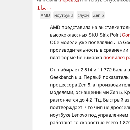
🇵🇱
...
AMD
ноутбуки
слухи
Zen 5
AMD представила на выставке тол
высококлассных SKU Strix Point
Com
Обе модели уже появлялись на G
производительность в сравнении 
платформе бенчмарка
появился ра
Он набирает 2 514 и 11 772 балла
Geekbench 6.3. Первый показател
процессора Zen 5, а производител
моделями, оснащенными Zen 5. Кро
разгоняется до 4,2 ГГц. Быстрый в
подтверждает, что чип не дроссел
ноутбуке Lenovo под управлением 
работают со скоростью всего 1 87