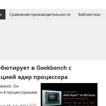
и
Сравнения производительности
Библиотека
ебютирует в Geekbench с
цией ядер процессора
bench. Он
щен 8 процессорными
ано
05 July 2024
🇺🇸