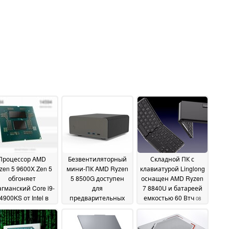
Процессор AMD
Безвентиляторный
Складной ПК с
zen 5 9600X Zen 5
мини-ПК AMD Ryzen
клавиатурой Linglong
обгоняет
5 8500G доступен
оснащен AMD Ryzen
гманский Core i9-
для
7 8840U и батареей
4900KS от Intel в
предварительных
емкостью 60 Втч
08
чке одноядерного
заказов в Японии,
July 2024
нчмарка
также перечислены
09 July 2024
варианты Ryzen 5