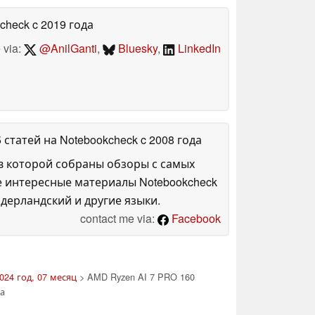
kcheck
c 2019 года
 via:
@AnilGanti
,
Bluesky
,
LinkedIn
5 статей на Notebookcheck
c 2008 года
в которой собраны обзоры с самых
е интересные материалы Notebookcheck
дерландский и другие языки.
contact me via:
Facebook
024 год, 07 месяц
> AMD Ryzen AI 7 PRO 160
а