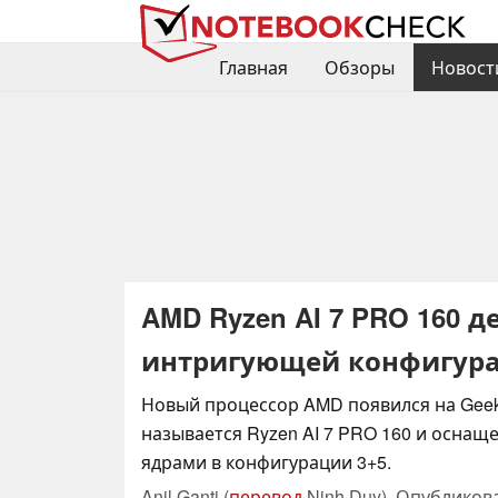
Главная
Обзоры
Новост
AMD Ryzen AI 7 PRO 160 д
интригующей конфигура
Новый процессор AMD появился на Geek
называется Ryzen AI 7 PRO 160 и осна
ядрами в конфигурации 3+5.
Anil Ganti (
перевод
Ninh Duy),
Опубликов