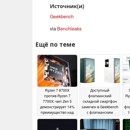
Источник(и)
Geekbench
via
Benchleaks
Ещё по теме
Ryzen 7 9700X
Доступный
против Ryzen 7
флагманский
Ry
7700X: чип Zen 5
складной смартфон
демонстрирует 14%
замечен в Geekbench
фла
преимущество над
с флагманским
1
процессором Zen 4 в
процессором
уте
одноядерном
последнего
бе
бенчмарке
поколения в