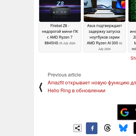
Geekbench 6
преддверии запуска
10 July
2024
10 July 2024
Firebat Z8 -
Asus подтверждает
недорогой мини-ПК
задержку запуска
ин
с AMD Ryzen 7
ноутбуков серии
Z
8845HS
AMD Ryzen AI 300
M
05 July 2024
03
но
July 2024
в
Sh
AM
Previous article
Amazfit открывает новую функцию д
⟨
Helio Ring в обновлении