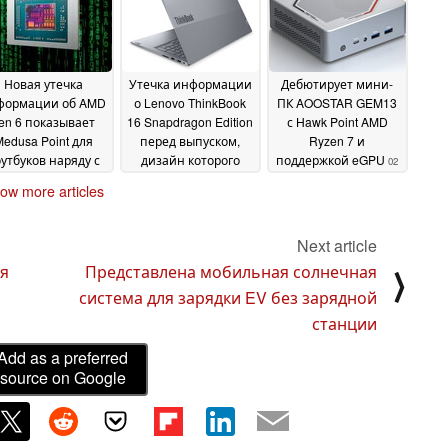
8600G и Ryzen 7
8700G
09 July 2024
Новая утечка
Утечка информации
Дебютирует мини-
формации об AMD
о Lenovo ThinkBook
ПК AOOSTAR GEM13
en 6 показывает
16 Snapdragon Edition
с Hawk Point AMD
edusa Point для
перед выпуском,
Ryzen 7 и
утбуков наряду с
дизайн которого
поддержкой eGPU
02
озможными APU
отличается от
July 2024
ow more articles
5 Medusa Halo
моделей AMD и Intel
03
July 2024
03 July 2024
Next article
ля
Представлена мобильная солнечная
⟩
система для зарядки EV без зарядной
станции
Add as a preferred
source on Google