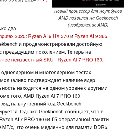
Новый процессор для ноутбуков
AMD появился на Geekbench
(изображение AMD)
ько два
putex 2025
:
Ryzen AI 9 HX 370
и
Ryzen AI 9 365
.
eekbench и продемонстрировали достойную
с предыдущим поколением. Теперь на
нее неизвестный SKU - Ryzen AI 7 PRO 160
.
 в одноядерном и многоядерном тестах
ь молчаливо подтверждает наличие ядер
ьность находится на одном уровне с другими
ме того, AMD Ryzen AI 7 PRO 160
згляд на внутренний код Geekbench
ируется. Однако Geekbench сообщает, что в
Ryzen AI 7 PRO 160 64 ГБ оперативной памяти
0 МТ/с, что очень медленно для памяти DDR5.